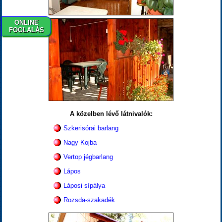
ONLINE
FOGLALÁS
A közelben lévő látnivalók:
Szkerisórai barlang
Nagy Kojba
Vertop jégbarlang
Lápos
Láposi sípálya
Rozsda-szakadék