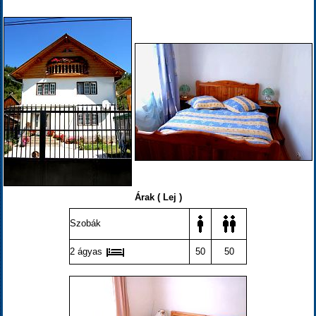
Árak ( Lej )
Szobák
2 ágyas
50
50