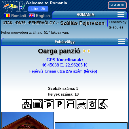
Welcome to Romania
Like
13k
ROMANIA
Românã
English
>
>
>
Fehérvölgy
Szállás Fejérvízen
UTAK
DN75
FEHÉRVÖLGY
település
Fehér megyében található, 517 lakosa van.
Fehérvölgy
Oarga panzió
GPS Koordinatak:
46.45038 E, 22.96205 K
Fejérvíz Crișan utca 27a szám (térkép)
.
.
Szobák száma: 5
Helyek száma: 10