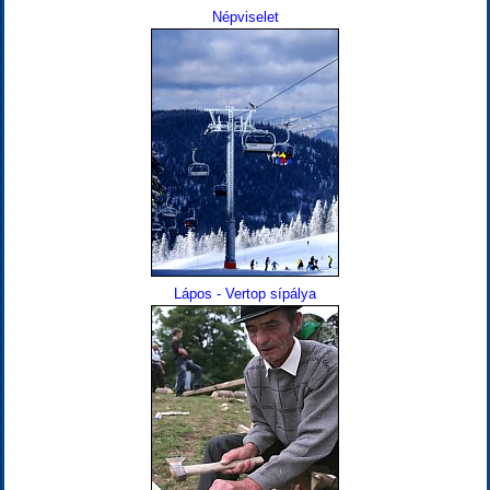
Népviselet
Lápos - Vertop sípálya