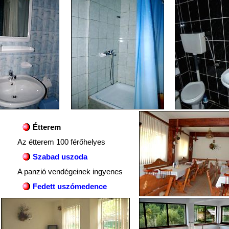
Étterem
Az étterem 100 férőhelyes
Szabad uszoda
A panzió vendégeinek ingyenes
Fedett uszómedence