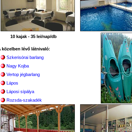
10 kajak - 35 lei/nap/db
 közelben lévő látnivaló:
Szkerisórai barlang
Nagy Kojba
Vertop jégbarlang
Lápos
Láposi sípálya
Rozsda-szakadék