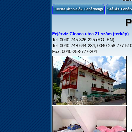
Turista látnivalók, Fehérvölgy
Szállás, Fehér
P
Fejérvíz Cloșca utca 21 szám (térkép)
Tel. 0040-745-326-225 (RO, EN)
Tel. 0040-749-644-284, 0040-258-777-51
Fax. 0040-258-777-204
Á