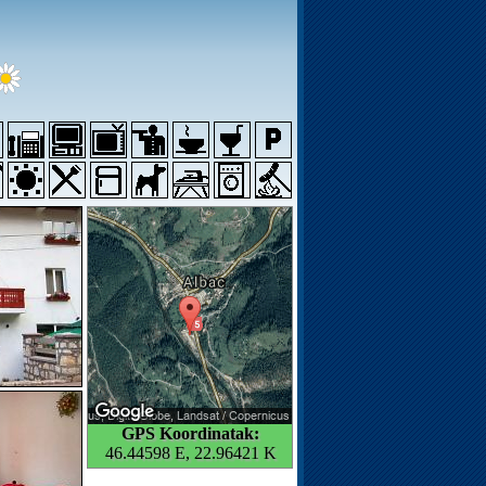
GPS Koordinatak:
46.44598 E, 22.96421 K