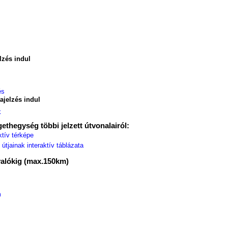
lzés indul
és
ajelzés indul
k
ethegység többi jelzett útvonalairól:
tív térképe
útjainak interaktív táblázata
valókig (max.150km)
m