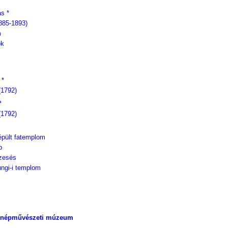
ás *
885-1893)
m
ok
 *
(1792)
*
(1792)
 épült fatemplom
b
ízesés
iungi-i templom
s népművészeti múzeum