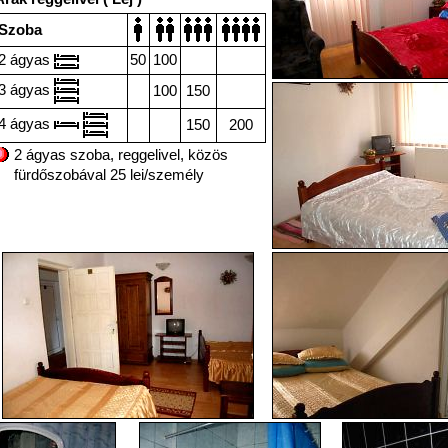
Szoba
2 ágyas
50
100
3 ágyas
100
150
4 ágyas
150
200
2 ágyas szoba, reggelivel, közös
fürdőszobával 25 lei/személy