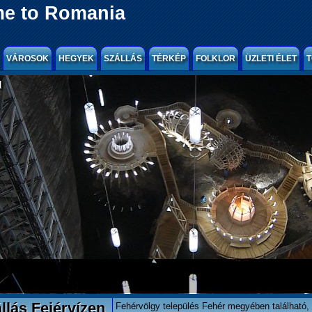
e to Romania
VÁROSOK
HEGYEK
SZÁLLÁS
TÉRKÉP
FOLKLOR
ÜZLETI ÉLET
T
l
llás Fejérvízen
Fehérvölgy település Fehér megyében található,