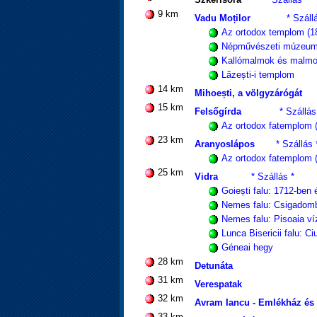
9 km
Vadu Moților
* Száll
Az ortodox templom (1
Népművészeti múzeu
Kallómalmok és malm
Lăzești-i templom
14 km
Mihoești, a völgyzárógát
15 km
Felsőgírda
* Szállás
Az ortodox fatemplom 
23 km
Aranyoslápos
* Szállás 
Az ortodox fatemplom 
25 km
Vidra
* Szállás *
Goiești falu: 1712-ben
Nemes falu: Csigadom
Nemes falu: Pisoaia v
Lunca Bisericii falu: C
Géneai hegy
28 km
Detunáta
31 km
Verespatak
32 km
Avram Iancu - Emlékház é
33 km