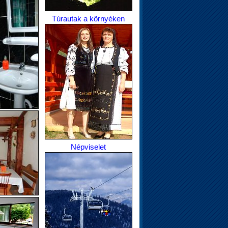
Túrautak a környéken
Népviselet