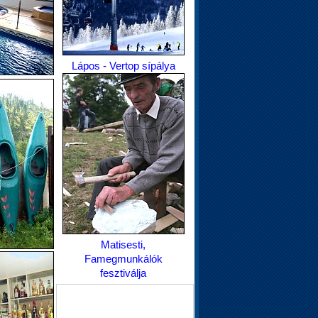
Lápos - Vertop sípálya
Matisesti,
Famegmunkálók
fesztiválja