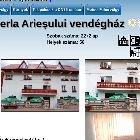
völgy
Környék
Települések a DN75-es úton
Meteo, Fehérvölgy
erla Arieșului vendégház
Szobák száma: 22+2 ap
Helyek száma: 56
0
rak reggelivel ( Lej )