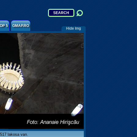
OP 5
GMAP.RO
Hide Img
 517 lakosa van.