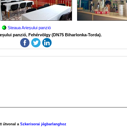
Steaua Arieșului panzió
ieșului panzió, Fehérvölgy (DN75 Biharlonka-Torda).
tt útvonal a
Szkerisorai jégbarlanghoz