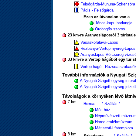
Felsőgárda-Mununa-Szkerisóra
Pádis - Felsőgárda
Ezen az útvonalon van a
János-kapu barlangja
Ördöngős szoros
23 km-re Aranyosláposról 3 túristaje
Vasaskőfalava-Lápos
Rézbánya-Vertop nyereg-Lápos
Aranyoslápos-Vércsorog vízes
33 km-re a Vertop hágóból egy turist
Vertop-hágó - Rozsda-szakadé
További információk a Nyugati Szig
A Nyugati Szigethegység interak
A Nyugati Szigethegység jelzett 
Távolságok a környéken lévő látni
7 km
Horea
* Szállás *
Móc ház
Népművészeti múzeu
Horea emlékmúzeum
Mătisesti-i fatemplom
8 km
Szkerisora
* Szállás *