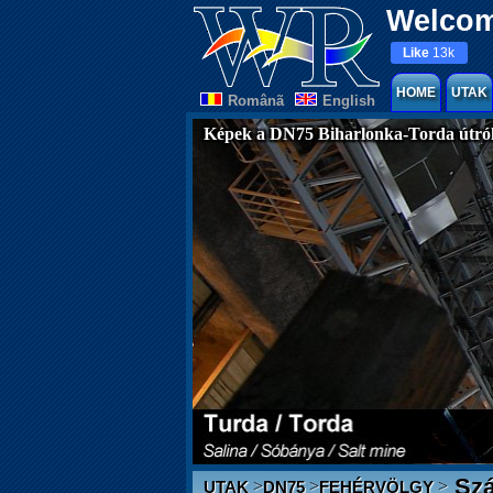
Welcom
Like
13k
HOME
UTAK
Românã
English
Képek a DN75 Biharlonka-Torda útró
Szá
>
>
>
UTAK
DN75
FEHÉRVÖLGY