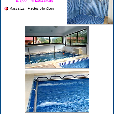
Belépődíj 30 lei/személy
Masszázs - Fizetés ellenében