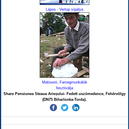
Lápos - Vertop sípálya
Matisesti, Famegmunkálók
fesztiválja
Share Pensiunea Steaua Arieșului- Fedett uszómedence, Fehérvölgy
(DN75 Biharlonka-Torda).