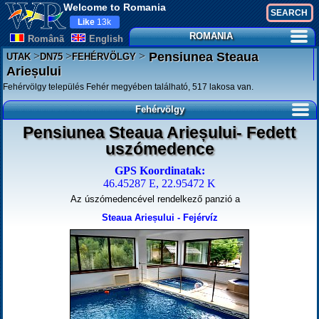
Welcome to Romania
Like
13k
ROMANIA
Românã
English
>
>
>
Pensiunea Steaua
UTAK
DN75
FEHÉRVÖLGY
Arieșului
Fehérvölgy település Fehér megyében található, 517 lakosa van.
Fehérvölgy
Pensiunea Steaua Arieșului- Fedett
uszómedence
GPS Koordinatak:
46.45287 E, 22.95472 K
Az úszómedencével rendelkező panzió a
Steaua Arieșului - Fejérvíz