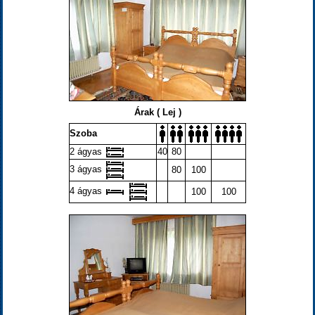
Árak ( Lej )
Szoba
2 ágyas
40
80
3 ágyas
80
100
4 ágyas
100
100