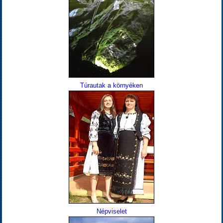
Túrautak a környéken
Népviselet