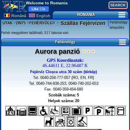
Welcome to Romania
Like
13k
ROMANIA
Românã
English
>
>
>
Fehérvölgy
Szállás Fejérvízen
UTAK
DN75
FEHÉRVÖLGY
település
Fehér megyében található, 517 lakosa van.
Fehérvölgy
Aurora panzió
GPS Koordinatak:
46.44611 E, 22.96487 K
Fejérvíz Cloșca utca 30 szám (térkép)
Tel. 0040-258-777-057 (RO, EN, FR)
Tel. 0040-744-938-253, 0040-740-202-653
Fax. 0040-359-454-680
Szobák száma: 5
Helyek száma: 20