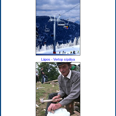
Lápos - Vertop sípálya