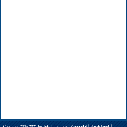
|
|
Copyright 2005-2021 by Teta Infoimpex |
Kapcsolat
Baráti lapok