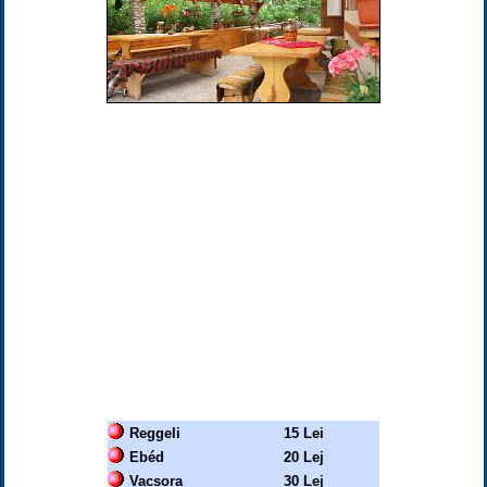
Reggeli
15 Lei
Ebéd
20 Lej
Vacsora
30 Lej