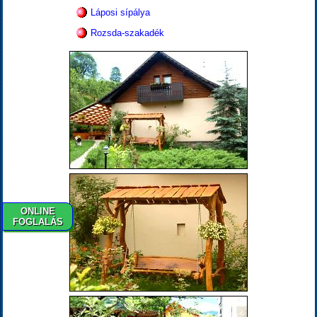
Láposi sípálya
Rozsda-szakadék
ONLINE
FOGLALÁS