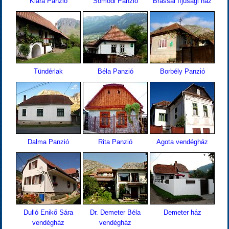
Klára Panzió
Somodi Panzió
Brassai ífjúsági ház
Tündérlak
Béla Panzió
Borbély Panzió
Dalma Panzió
Rita Panzió
Agota vendégház
Dulló Enikő Sára
Dr. Demeter Béla
Demeter ház
vendégház
vendégház