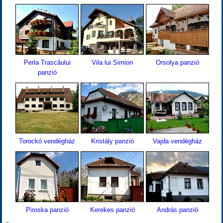
Perla Trascăului
Vila lui Simion
Orsolya panzió
panzió
Torockó vendégház
Kristály panzió
Vajda vendégház
Piroska panzió
Kerekes panzió
András panzió