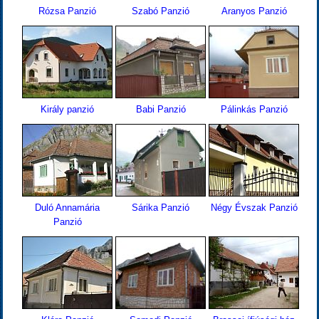
Rózsa Panzió
Szabó Panzió
Aranyos Panzió
Király panzió
Babi Panzió
Pálinkás Panzió
Duló Annamária
Sárika Panzió
Négy Évszak Panzió
Panzió