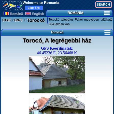
Welcome to Romania
Like
13k
ROMANIA
Românã
English
>
>
Torockó település Fehér megyében található,
Torockó
UTAK
DN75
584 lakosa van.
Torockó
Torocó, A legrégebbi ház
GPS Koordinatak:
46.45236 E, 23.56468 K