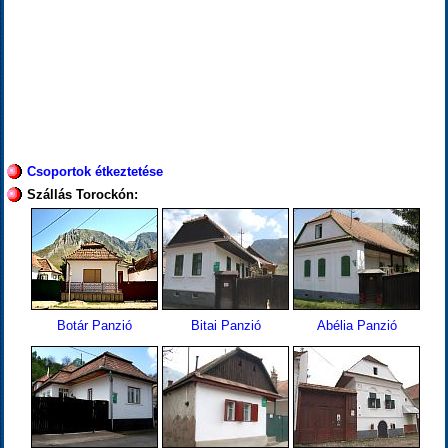
Csoportok étkeztetése
Szállás Torockón:
Botár Panzió
Bitai Panzió
Abélia Panzió