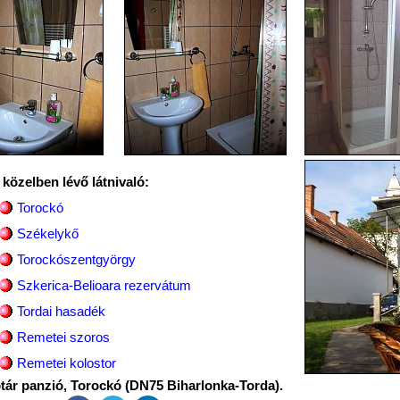
 közelben lévő látnivaló:
Torockó
Székelykő
Torockószentgyörgy
Szkerica-Belioara rezervátum
Tordai hasadék
Remetei szoros
Remetei kolostor
tár panzió, Torockó (DN75 Biharlonka-Torda).