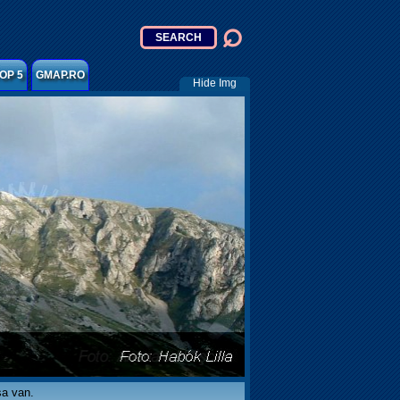
OP 5
GMAP.RO
Hide Img
sa van.