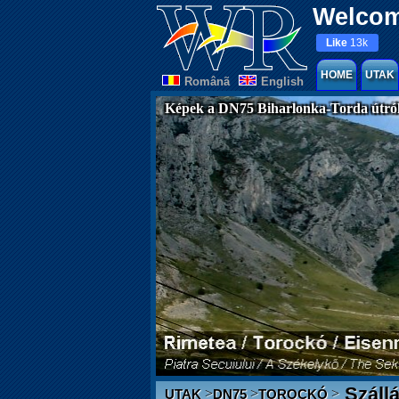
Welcom
Like
13k
HOME
UTAK
Românã
English
Képek a DN75 Biharlonka-Torda útró
Száll
>
>
>
UTAK
DN75
TOROCKÓ