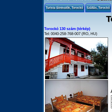
Turista látnivalók, Torockó
Szállás, Torockó
T
Torockó 130 szám (térkép)
Tel: 0040-258-768-007 (RO, HU)
Á