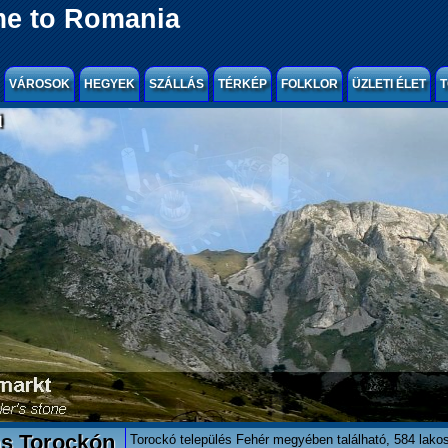
e to Romania
VÁROSOK
HEGYEK
SZÁLLÁS
TÉRKÉP
FOLKLOR
ÜZLETI ÉLET
T
l
ás Torockón
Torockó település Fehér megyében található, 584 lako