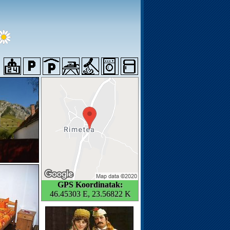
GPS Koordinatak:
46.45303 E, 23.56822 K