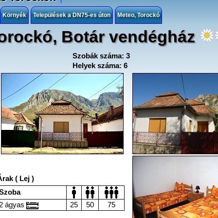
Környék
Települések a DN75-es úton
Meteo, Torockó
orockó, Botár vendégház
Szobák száma: 3
Helyek száma: 6
rak ( Lej )
Szoba
2 ágyas
25
50
75