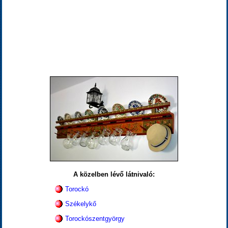
A közelben lévő látnivaló:
Torockó
Székelykő
Torockószentgyörgy