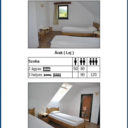
Árak ( Lej )
Szoba
2 ágyas
50
80
3 helyes
80
120