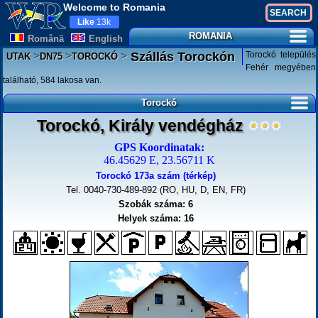
Welcome to Romania
Like
13k
ROMANIA
Românã
English
>
>
>
Torockó település
Szállás Torockón
UTAK
DN75
TOROCKÓ
Fehér megyében
található, 584 lakosa van.
Torockó
Torockó, Király vendégház
GPS Koordinatak:
46.45629 E, 23.56711 K
Torockó 173a szám (térkép)
Tel. 0040-730-489-892 (RO, HU, D, EN, FR)
Szobák száma: 6
Helyek száma: 16