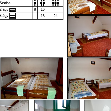
Szoba
2 ágy
8
16
3 ágy
16
24