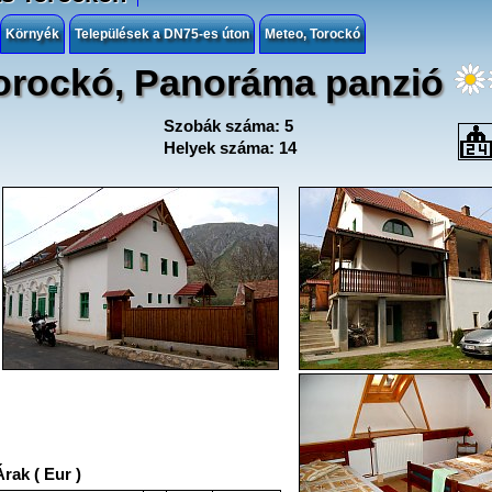
Környék
Települések a DN75-es úton
Meteo, Torockó
orockó, Panoráma panzió
Szobák száma: 5
Helyek száma: 14
Árak ( Eur )