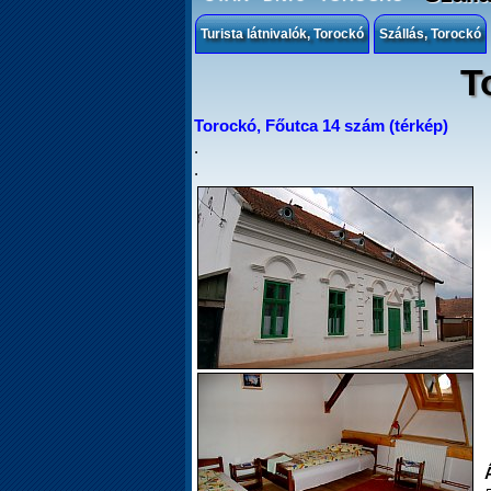
Turista látnivalók, Torockó
Szállás, Torockó
T
Torockó, Főutca 14 szám (térkép)
.
.