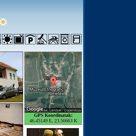
GPS Koordinatak:
46.45149 E, 23.56663 K