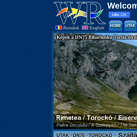
Welcom
Like
13k
HOME
UTAK
Românã
English
Képek a DN75 Biharlonka-Torda útró
Száll
>
>
>
UTAK
DN75
TOROCKÓ