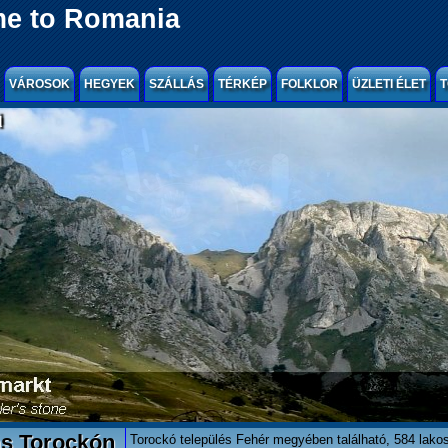
e to Romania
VÁROSOK
HEGYEK
SZÁLLÁS
TÉRKÉP
FOLKLOR
ÜZLETI ÉLET
T
l
ás Torockón
Torockó település Fehér megyében található, 584 lako