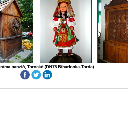
ráma panzió, Torockó (DN75 Biharlonka-Torda).