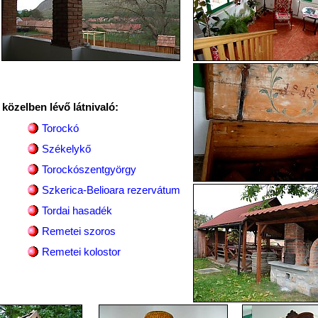
 közelben lévő látnivaló:
Torockó
Székelykő
Torockószentgyörgy
Szkerica-Belioara rezervátum
Tordai hasadék
Remetei szoros
Remetei kolostor