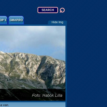
OP 5
GMAP.RO
Hide Img
sa van.