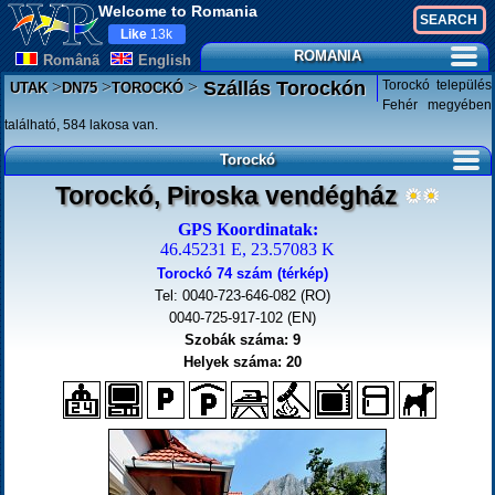
Welcome to Romania
Like
13k
ROMANIA
Românã
English
>
>
>
Torockó település
Szállás Torockón
UTAK
DN75
TOROCKÓ
Fehér megyében
található, 584 lakosa van.
Torockó
Torockó, Piroska vendégház
GPS Koordinatak:
46.45231 E, 23.57083 K
Torockó 74 szám (térkép)
Tel: 0040-723-646-082 (RO)
0040-725-917-102 (EN)
Szobák száma: 9
Helyek száma: 20