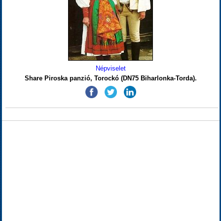
Népviselet
Share Piroska panzió, Torockó (DN75 Biharlonka-Torda).