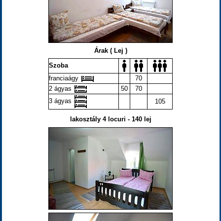
Árak ( Lej )
Szoba
franciaágy
70
2 ágyas
50
70
3 ágyas
105
lakosztály 4 locuri - 140 lej