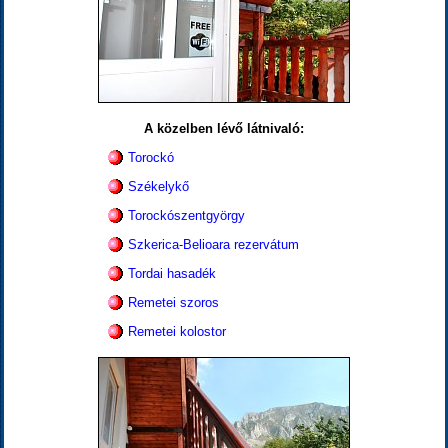
A közelben lévő látnivaló:
Torockó
Székelykő
Torockószentgyörgy
Szkerica-Belioara rezervátum
Tordai hasadék
Remetei szoros
Remetei kolostor