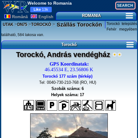
Welcome to Romania
Like
13k
ROMANIA
Românã
English
>
>
>
Torockó település
Szállás Torockón
UTAK
DN75
TOROCKÓ
Fehér megyében
található, 584 lakosa van.
Torockó
Torockó, András vendégház
GPS Koordinatak:
46.45534 E, 23.56806 K
Torockó 177 szám (térkép)
Tel: 0040-730-210-768 (RO, HU)
Szobák száma: 6
Helyek száma: 17