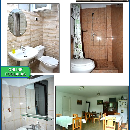
ONLINE
FOGLALÁS