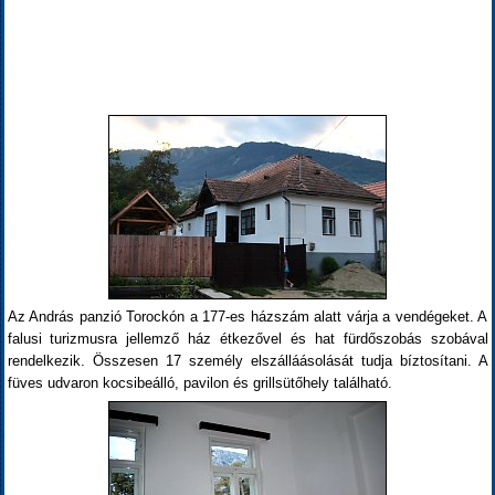
Az András panzió Torockón a 177-es házszám alatt várja a vendégeket. A
falusi turizmusra jellemző ház étkezővel és hat fürdőszobás szobával
rendelkezik. Összesen 17 személy elszálláásolását tudja bíztosítani. A
füves udvaron kocsibeálló, pavilon és grillsütőhely található.