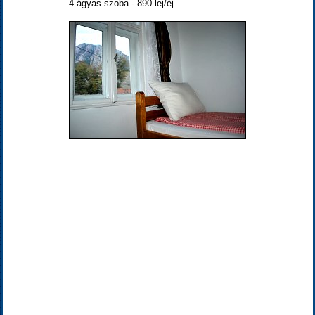
4 ágyas szoba - 890 lej/éj