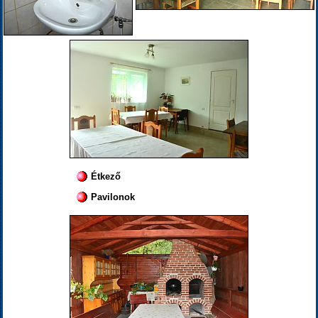
Étkező
Pavilonok