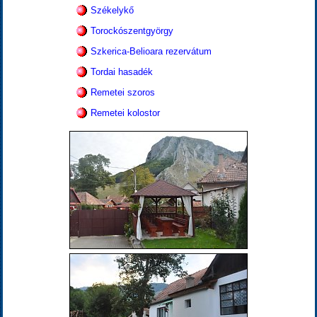
Székelykő
Torockószentgyörgy
Szkerica-Belioara rezervátum
Tordai hasadék
Remetei szoros
Remetei kolostor