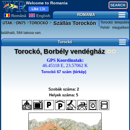
Welcome to Romania
Like
13k
ROMANIA
Românã
English
>
>
>
Torockó település
Szállás Torockón
UTAK
DN75
TOROCKÓ
Fehér megyében
található, 584 lakosa van.
Torockó
Torockó, Borbély vendégház
GPS Koordinatak:
46.45118 E, 23.57062 K
Torockó 67 szám (térkép)
.
.
Szobák száma: 2
Helyek száma: 5