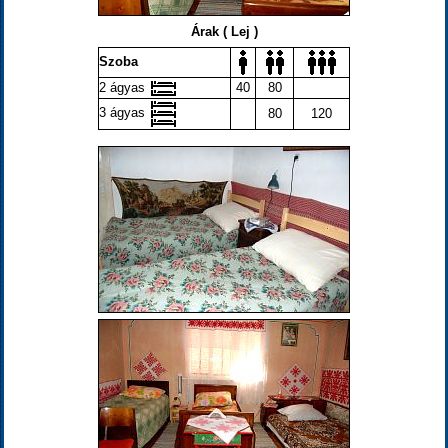
Árak ( Lej )
Szoba
2 ágyas
40
80
3 ágyas
80
120