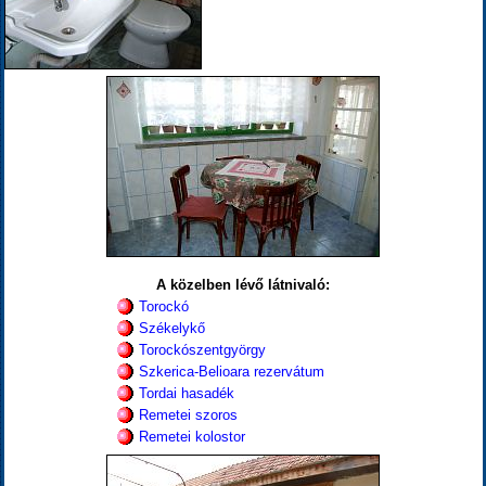
A közelben lévő látnivaló:
Torockó
Székelykő
Torockószentgyörgy
Szkerica-Belioara rezervátum
Tordai hasadék
Remetei szoros
Remetei kolostor