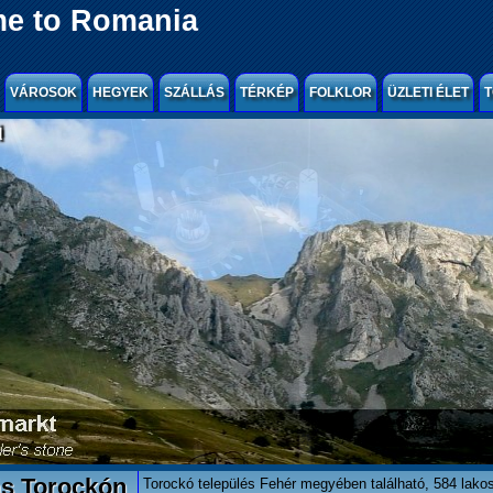
e to Romania
VÁROSOK
HEGYEK
SZÁLLÁS
TÉRKÉP
FOLKLOR
ÜZLETI ÉLET
T
l
ás Torockón
Torockó település Fehér megyében található, 584 lako