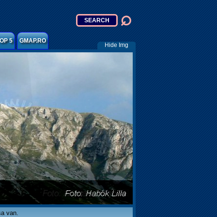
OP 5
GMAP.RO
Hide Img
sa van.