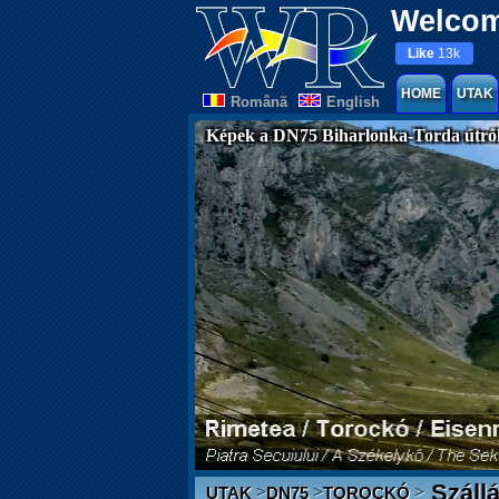
Welcom
Like
13k
HOME
UTAK
Românã
English
Képek a DN75 Biharlonka-Torda útró
Száll
>
>
>
UTAK
DN75
TOROCKÓ