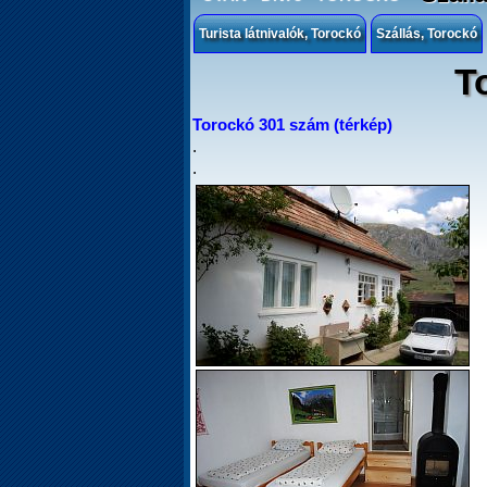
Turista látnivalók, Torockó
Szállás, Torockó
T
Torockó 301 szám (térkép)
.
.