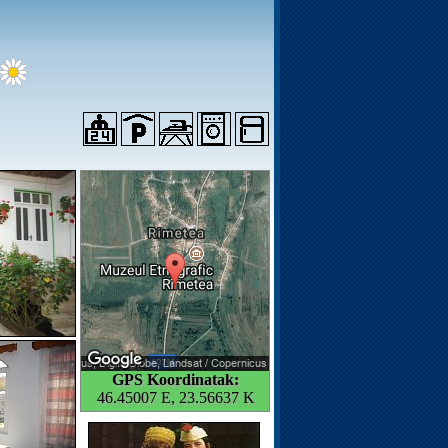
GPS Koordinatak:
46.45007 E, 23.56637 K