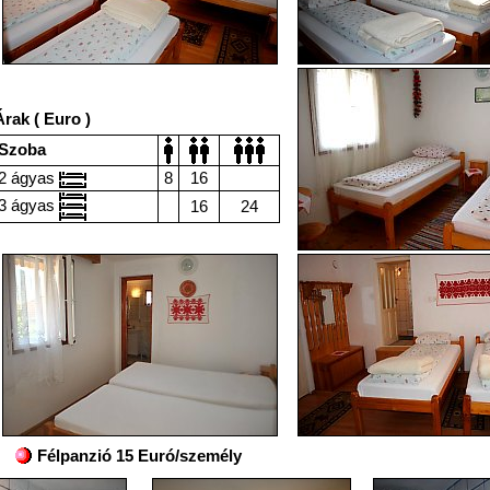
Árak ( Euro )
Szoba
2 ágyas
8
16
3 ágyas
16
24
Félpanzió 15 Euró/személy