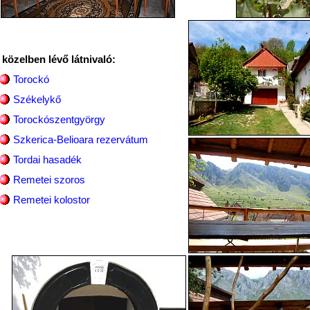
 közelben lévő látnivaló:
Torockó
Székelykő
Torockószentgyörgy
Szkerica-Belioara rezervátum
Tordai hasadék
Remetei szoros
Remetei kolostor