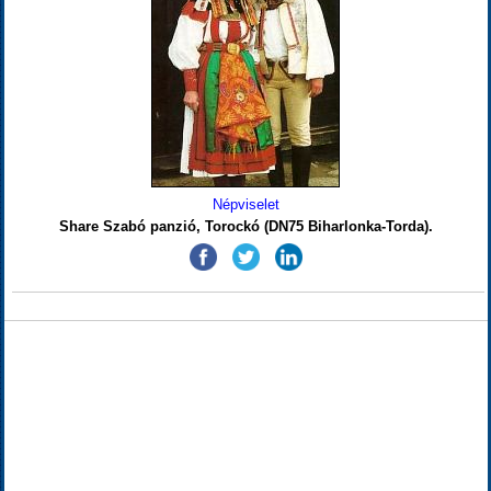
Népviselet
Share Szabó panzió, Torockó (DN75 Biharlonka-Torda).