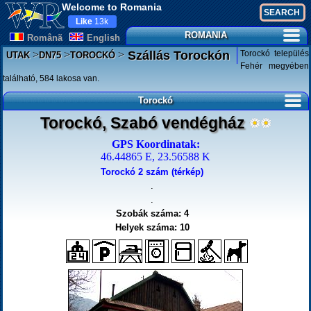
Welcome to Romania
Like
13k
ROMANIA
Românã
English
>
>
>
Torockó település
Szállás Torockón
UTAK
DN75
TOROCKÓ
Fehér megyében
található, 584 lakosa van.
Torockó
Torockó, Szabó vendégház
GPS Koordinatak:
46.44865 E, 23.56588 K
Torockó 2 szám (térkép)
.
.
Szobák száma: 4
Helyek száma: 10