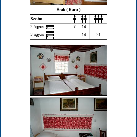
Árak ( Euro )
Szoba
2 ágyas
7
14
3 ágyas
14
21