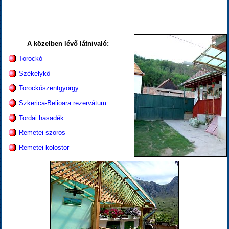
A közelben lévő látnivaló:
Torockó
Székelykő
Torockószentgyörgy
Szkerica-Belioara rezervátum
Tordai hasadék
Remetei szoros
Remetei kolostor