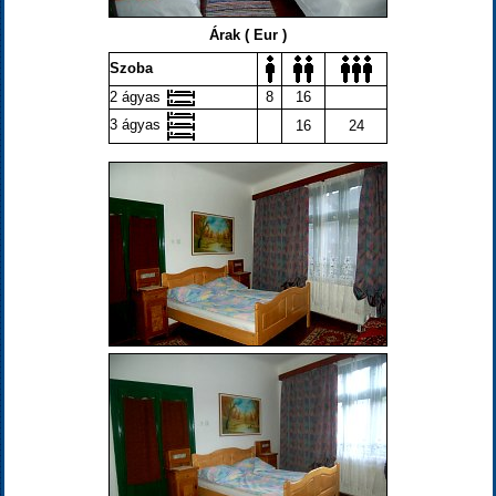
Árak ( Eur )
Szoba
2 ágyas
8
16
3 ágyas
16
24