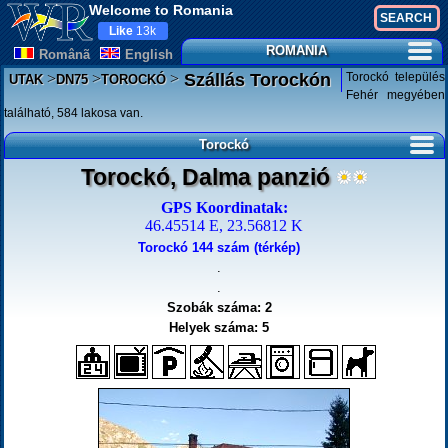
Welcome to Romania
Like
13k
ROMANIA
Românã
English
>
>
>
Torockó település
Szállás Torockón
UTAK
DN75
TOROCKÓ
Fehér megyében
található, 584 lakosa van.
Torockó
Torockó, Dalma panzió
GPS Koordinatak:
46.45514 E, 23.56812 K
Torockó 144 szám (térkép)
.
.
Szobák száma: 2
Helyek száma: 5