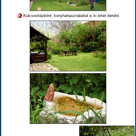
Kulcsosházként, konyhahasználattal is ki lehet bérelni