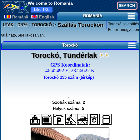
Welcome to Romania
Like
13k
ROMANIA
Românã
English
>
>
>
Torockó település
Szállás Torockón
UTAK
DN75
TOROCKÓ
Fehér megyében
található, 584 lakosa van.
Torockó
Torockó, Tündérlak
GPS Koordinatak:
46.45492 E, 23.56622 K
Torockó 195 szám (térkép)
.
.
.
Szobák száma: 2
Helyek száma: 5