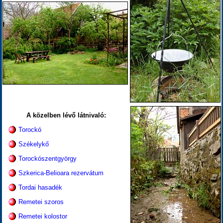
A közelben lévő látnivaló:
Torockó
Székelykő
Torockószentgyörgy
Szkerica-Belioara rezervátum
Tordai hasadék
Remetei szoros
Remetei kolostor