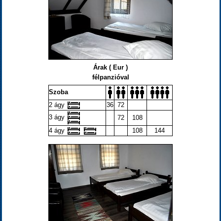
Árak ( Eur )
félpanzióval
Szoba
2 ágy
36
72
3 ágy
72
108
4 ágy
108
144