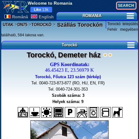
Welcome to Romania
Like
13k
ROMANIA
Românã
English
>
>
>
Torockó település
Szállás Torockón
UTAK
DN75
TOROCKÓ
Fehér megyében
található, 584 lakosa van.
Torockó
Torockó, Demeter ház
GPS Koordinatak:
46.45423 E, 23.56979 K
Torockó, Főutca 123 szám (térkép)
Tel. 0040-723-873-877 (RO, HU, EN, FR)
Tel. 0040-724-301-353
Szobák száma: 3
Helyek száma: 9