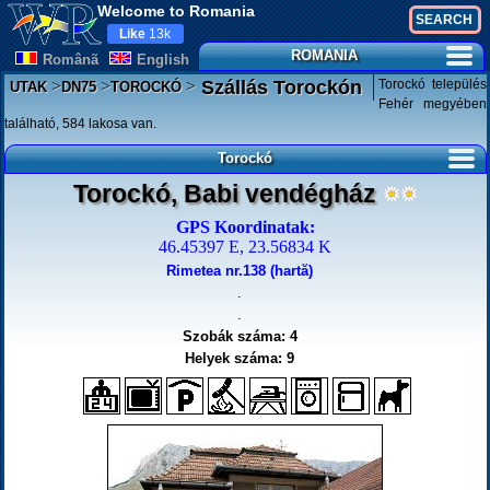
Welcome to Romania
Like
13k
ROMANIA
Românã
English
>
>
>
Torockó település
Szállás Torockón
UTAK
DN75
TOROCKÓ
Fehér megyében
található, 584 lakosa van.
Torockó
Torockó, Babi vendégház
GPS Koordinatak:
46.45397 E, 23.56834 K
Rimetea nr.138 (hartă)
.
.
Szobák száma: 4
Helyek száma: 9