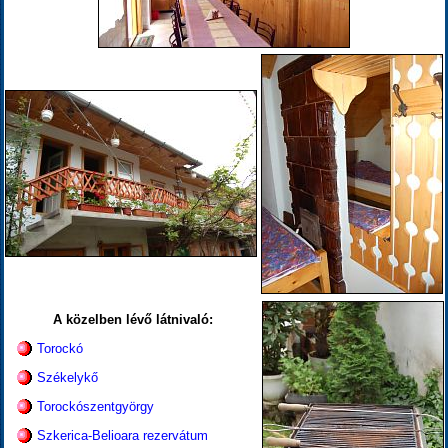
A közelben lévő látnivaló:
Torockó
Székelykő
Torockószentgyörgy
Szkerica-Belioara rezervátum