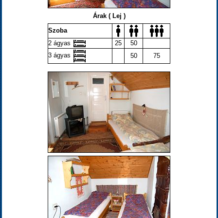
Árak ( Lej )
Szoba
2 ágyas
25
50
3 ágyas
50
75