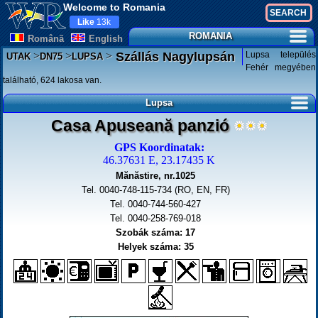
Welcome to Romania
Like
13k
ROMANIA
Românã
English
>
>
>
Lupsa település
Szállás Nagylupsán
UTAK
DN75
LUPSA
Fehér megyében
található, 624 lakosa van.
Lupsa
Casa Apuseană panzió
GPS Koordinatak:
46.37631 E, 23.17435 K
Mănăstire, nr.1025
Tel. 0040-748-115-734 (RO, EN, FR)
Tel. 0040-744-560-427
Tel. 0040-258-769-018
Szobák száma: 17
Helyek száma: 35