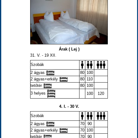
Árak ( Lej )
31. V. - 19 XII.
Szobák
2 ágyas
80
100
2 ágyas+erkély
80
110
tetőtér
80
100
3 helyes
100
120
4. I. - 30 V.
Szobák
2 ágyas
70
90
2 ágyas+erkély
70
100
tetőtér
70
90