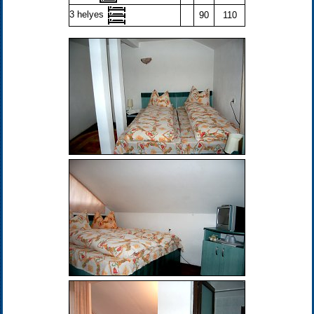
3 helyes
90
110