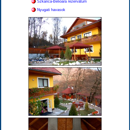
Szkarica-Belioara rezervátum
Nyugati havasok