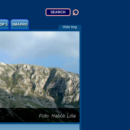
OP 5
GMAP.RO
Hide Img