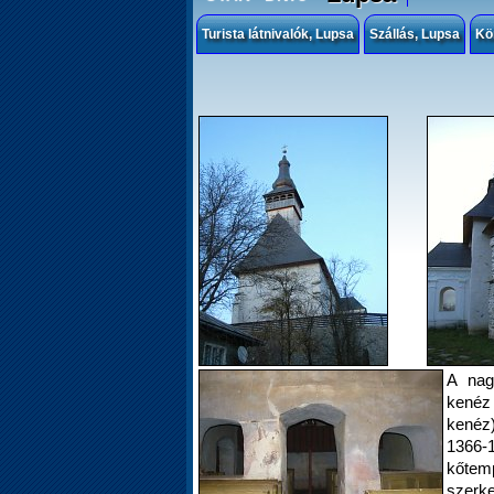
Turista látnivalók, Lupsa
Szállás, Lupsa
Kö
A nag
kenéz
kenéz)
1366-1
kőtemp
szerke