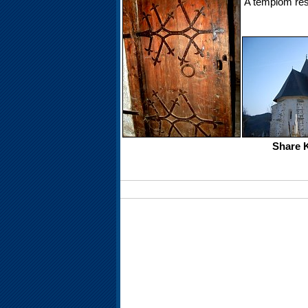
A templom res
Share 