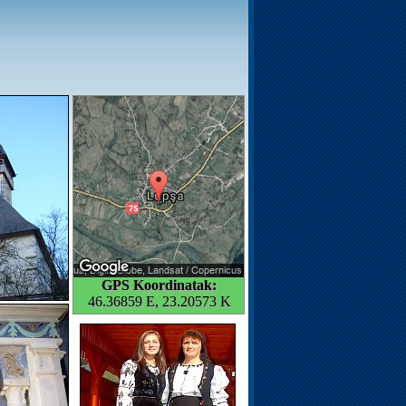
GPS Koordinatak:
46.36859 E, 23.20573 K