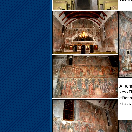
A tem
készül
előcsa
ki a az