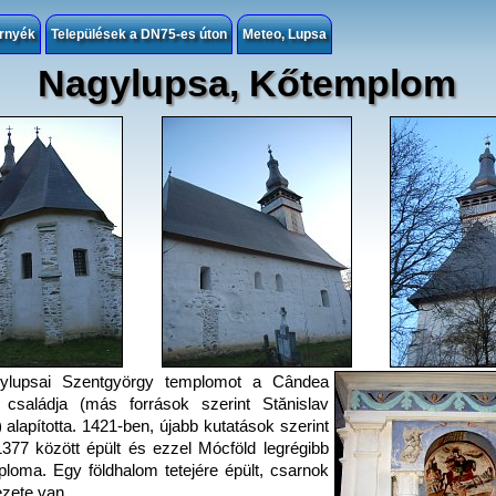
rnyék
Települések a DN75-es úton
Meteo, Lupsa
Nagylupsa, Kőtemplom
ylupsai Szentgyörgy templomot a Cândea
 családja (más források szerint Stănislav
 alapította. 1421-ben, újabb kutatások szerint
377 között épült és ezzel Mócföld legrégibb
loma. Egy földhalom tetejére épült, csarnok
zete van.