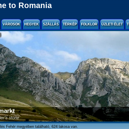
e to Romania
VÁROSOK
HEGYEK
SZÁLLÁS
TÉRKÉP
FOLKLOR
ÜZLETI ÉLET
T
l
lés Fehér megyében található, 624 lakosa van.