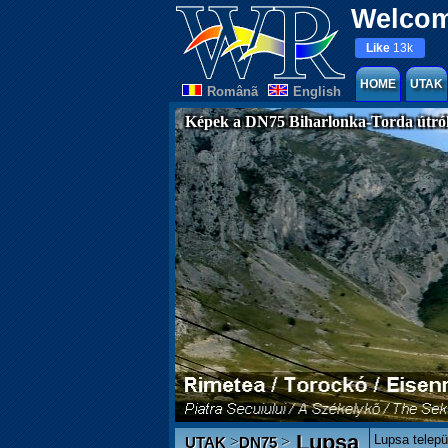
Welcom
Like
13k
HOME
UTAK
Românã
English
Képek a DN75 Biharlonka-Torda útró
Lupsa
Lupsa telepü
>
>
UTAK
DN75