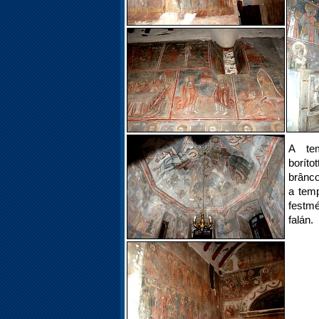
A te
borí
brânco
a temp
festm
falán.