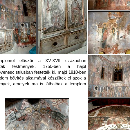
mplomot először a XV-XVII században
tották festmények. 1750-ben a hajót
venesc stílusban festették ki, majd 1810-ben
lom bővítés alkalmával készültek el azok a
ények, amelyek ma is láthatóak a templom