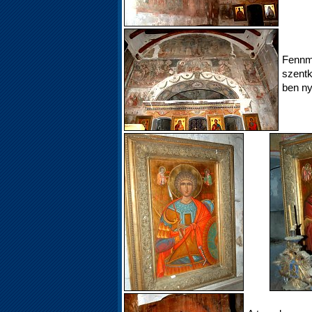
Fennma
szentk
ben ny