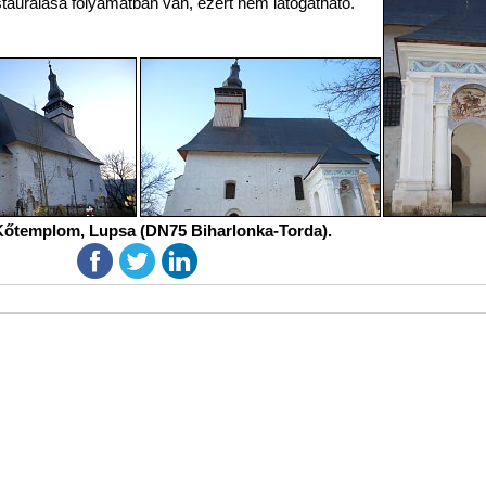
taurálása folyamatban van, ezért nem látogatható.
Kőtemplom, Lupsa (DN75 Biharlonka-Torda).