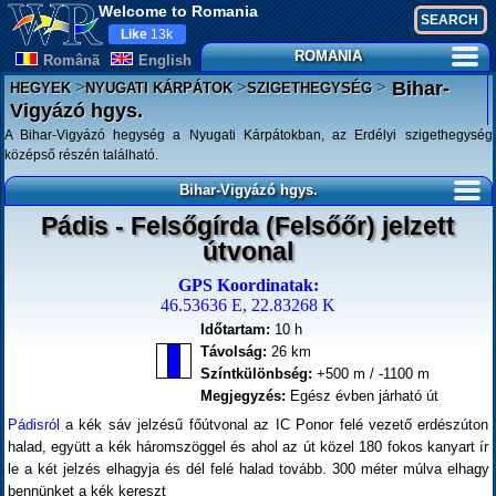
Welcome to Romania
Like
13k
ROMANIA
Românã
English
>
>
>
Bihar-
HEGYEK
NYUGATI KÁRPÁTOK
SZIGETHEGYSÉG
Vigyázó hgys.
A Bihar-Vigyázó hegység a Nyugati Kárpátokban, az Erdélyi szigethegység
középső részén található.
Bihar-Vigyázó hgys.
Pádis - Felsőgírda (Felsőőr) jelzett
útvonal
GPS Koordinatak:
46.53636 E, 22.83268 K
Időtartam:
10 h
Távolság:
26 km
Színtkülönbség:
+500 m / -1100 m
Megjegyzés:
Egész évben járható út
Pádisról
a kék sáv jelzésű főútvonal az IC Ponor felé vezető erdészúton
halad, együtt a kék háromszöggel és ahol az út közel 180 fokos kanyart ír
le a két jelzés elhagyja és dél felé halad tovább. 300 méter múlva elhagy
bennünket a kék kereszt