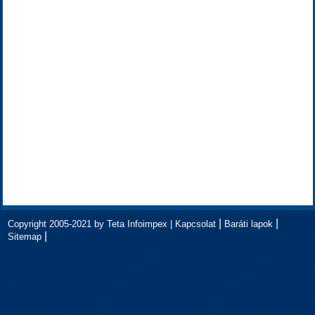
|
|
Copyright 2005-2021 by Teta Infoimpex |
Kapcsolat
Baráti lapok
|
Sitemap