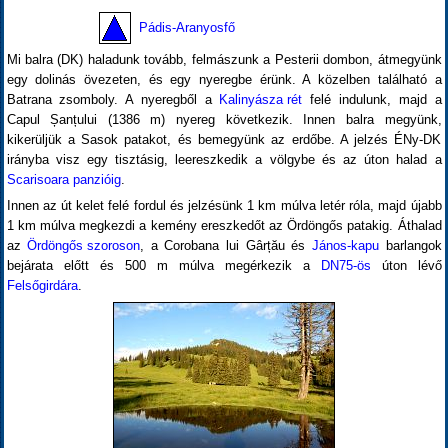
Pádis-Aranyosfő
Mi balra (DK) haladunk tovább, felmászunk a Pesterii dombon, átmegyünk
egy dolinás övezeten, és egy nyeregbe érünk. A közelben található a
Batrana zsomboly. A nyeregből a
Kalinyásza rét
felé indulunk, majd a
Capul Șanțului (1386 m) nyereg következik. Innen balra megyünk,
kikerüljük a Sasok patakot, és bemegyünk az erdőbe. A jelzés ÉNy-DK
irányba visz egy tisztásig, leereszkedik a völgybe és az úton halad a
Scarisoara panzióig
.
Innen az út kelet felé fordul és jelzésünk 1 km múlva letér róla, majd újabb
1 km múlva megkezdi a kemény ereszkedőt az Ördöngős patakig. Áthalad
az
Ördöngős szoroson
, a Corobana lui Gârțău és
János-kapu
barlangok
bejárata előtt és 500 m múlva megérkezik a
DN75-ös
úton lévő
Felsőgirdára
.