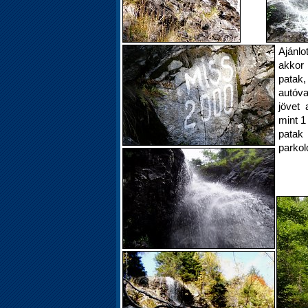
Ajánlo
akkor 
patak,
autóva
jövet 
mint 1
patak 
parkol