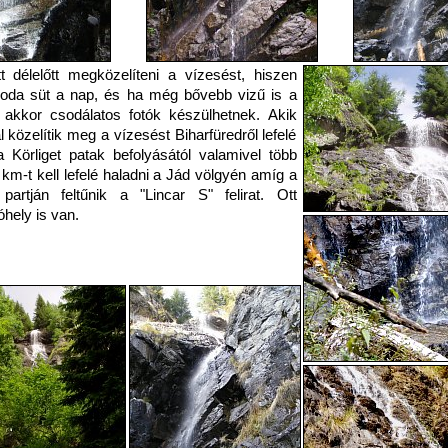
tt délelőtt megközelíteni a vízesést, hiszen
oda süt a nap, és ha még bővebb vizű is a
 akkor csodálatos fotók készülhetnek. Akik
l közelítik meg a vízesést Biharfüredről lefelé
a Körliget patak befolyásától valamivel több
 km-t kell lefelé haladni a Jád völgyén amíg a
partján feltűnik a "Lincar S" felirat. Ott
óhely is van.