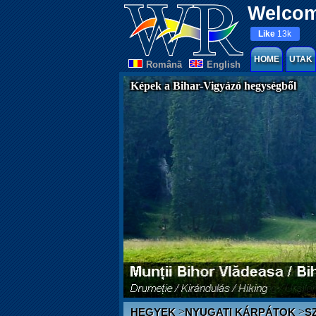
Welcom
Like
13k
HOME
UTAK
Românã
English
Képek a Bihar-Vigyázó hegységből
>
>
HEGYEK
NYUGATI KÁRPÁTOK
S