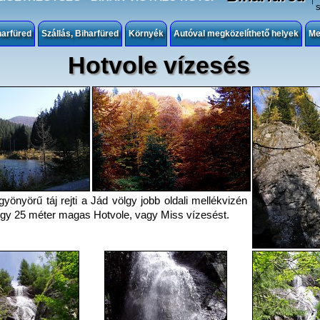
harfüred
Szállás, Biharfüred
Környék
Autóval megközelíthető helyek
Me
Hotvole vízesés
önyörű táj rejti a Jád völgy jobb oldali mellékvizén
tegy 25 méter magas Hotvole, vagy Miss vízesést.