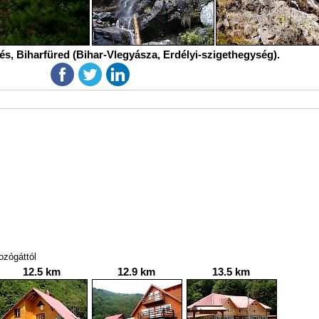
és, Biharfüred (Bihar-Vlegyásza, Erdélyi-szigethegység).
ozógáttól
12.5 km
12.9 km
13.5 km