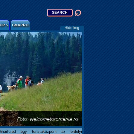
OP 5
GMAP.RO
Hide Img
Biharfüred egy turistaközpont az erdélyi