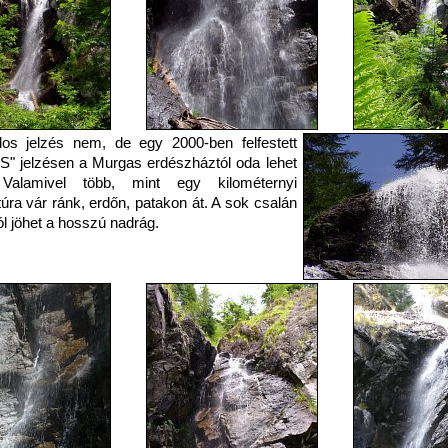
los jelzés nem, de egy 2000-ben felfestett
"S" jelzésen a Murgas erdészháztól oda lehet
. Valamivel több, mint egy kilométernyi
úra vár ránk, erdőn, patakon át. A sok csalán
jól jöhet a hosszú nadrág.