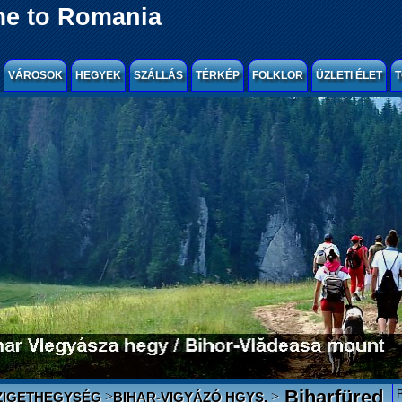
e to Romania
VÁROSOK
HEGYEK
SZÁLLÁS
TÉRKÉP
FOLKLOR
ÜZLETI ÉLET
T
Biharfüred
>
>
ZIGETHEGYSÉG
BIHAR-VIGYÁZÓ HGYS.