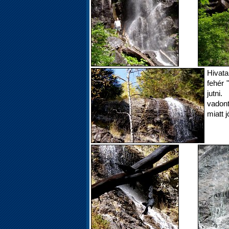
Hivata
fehér 
jutni
vadont
miatt 