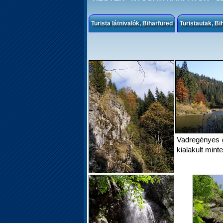
Turista látnivalók, Biharfüred
Turistautak, Bi
Vadregényes gy
kialakult min