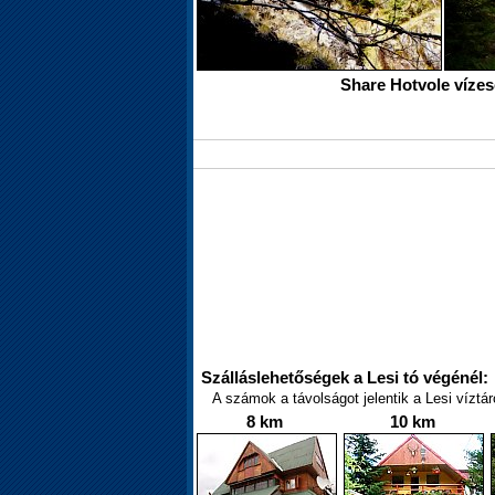
Share Hotvole vízes
Szálláslehetőségek a Lesi tó végénél:
A számok a távolságot jelentik a Lesi víztár
8 km
10 km