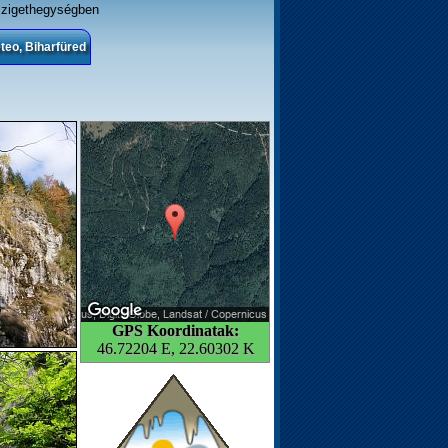
szigethegységben
teo, Biharfüred
GPS Koordinatak:
46.72204 E, 22.60302 K