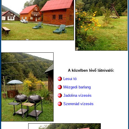
A közelben lévő látnivaló:
Lesui tó
Mézgedi barlang
Jadolina vízesés
Szerenád vízesés