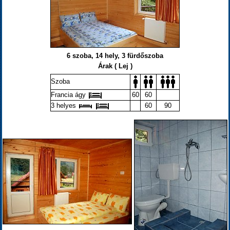
6 szoba, 14 hely, 3 fürdőszoba
Árak ( Lej )
Szoba
Francia ágy
60
60
3 helyes
60
90