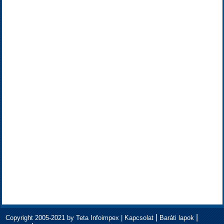
|
|
Copyright 2005-2021 by Teta Infoimpex |
Kapcsolat
Baráti lapok