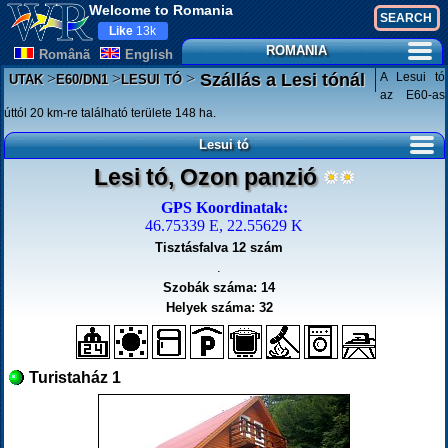
Welcome to Romania
Like
13k
ROMANIA
Românã
English
>
>
>
A Lesui tó
Szállás a Lesi tónál
UTAK
E60/DN1
LESUI TÓ
az E60-as
úttól 20 km-re található területe 148 ha.
Lesui tó
Lesi tó, Ozon panzió
GPS Koordinatak:
46.75339 E, 22.55629 K
Tisztásfalva 12 szám
.
Szobák száma: 14
Helyek száma: 32
Turistaház 1