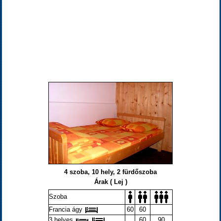
4 szoba, 10 hely, 2 fürdőszoba
Árak ( Lej )
Szoba
Francia ágy
60
60
3 helyes
60
90