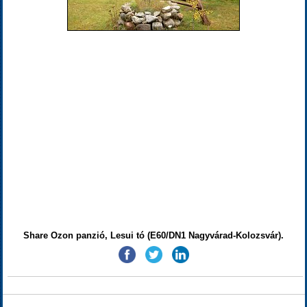
Share Ozon panzió, Lesui tó (E60/DN1 Nagyvárad-Kolozsvár).