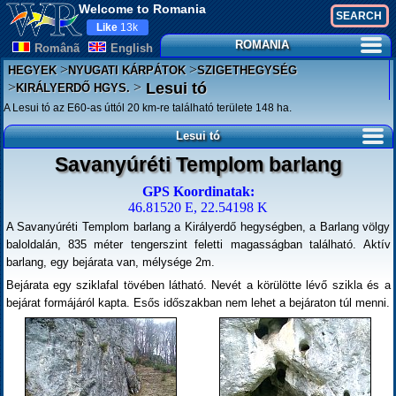
Welcome to Romania
Like
13k
ROMANIA
Românã
English
>
>
HEGYEK
NYUGATI KÁRPÁTOK
SZIGETHEGYSÉG
>
>
Lesui tó
KIRÁLYERDŐ HGYS.
A Lesui tó az E60-as úttól 20 km-re található területe 148 ha.
Lesui tó
Savanyúréti Templom barlang
GPS Koordinatak:
46.81520 E, 22.54198 K
A Savanyúréti Templom barlang a Királyerdő hegységben, a Barlang völgy
baloldalán, 835 méter tengerszint feletti magasságban található. Aktív
barlang, egy bejárata van, mélysége 2m.
Bejárata egy sziklafal tövében látható. Nevét a körülötte lévő szikla és a
bejárat formájáról kapta. Esős időszakban nem lehet a bejáraton túl menni.