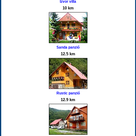
Izvor villa
10 km
Sanda panzió
12.5 km
Rustic panzió
12.9 km