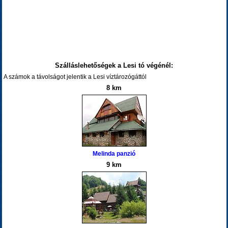
Szálláslehetőségek a Lesi tó végénél:
A számok a távolságot jelentik a Lesi víztározógáttól
8 km
Melinda panzió
9 km