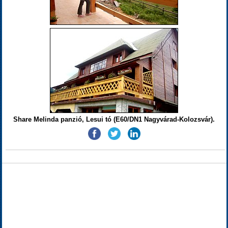
Share Melinda panzió, Lesui tó (E60/DN1 Nagyvárad-Kolozsvár).