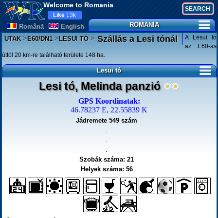
Welcome to Romania
Like
13k
ROMANIA
Românã
English
>
>
>
A Lesui tó
Szállás a Lesi tónál
UTAK
E60/DN1
LESUI TÓ
az E60-as
úttól 20 km-re található területe 148 ha.
Lesui tó
Lesi tó, Melinda panzió
GPS Koordinatak:
46.78237 E, 22.55839 K
Jádremete 549 szám
.
.
.
Szobák száma: 21
Helyek száma: 56