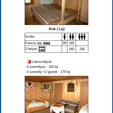
Árak ( Lej)
Szoba
Francia ágy
80
160
3 helyes
160
240
Lakosztályok
- 4 személyes - 160 lej
- 4 személy +2 gyerek - 170 lej