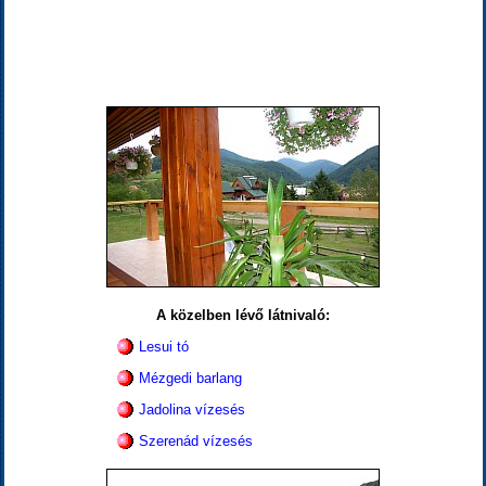
A közelben lévő látnivaló:
Lesui tó
Mézgedi barlang
Jadolina vízesés
Szerenád vízesés