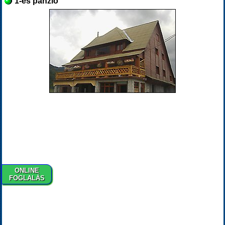
1-es panzió
ONLINE
FOGLALÁS