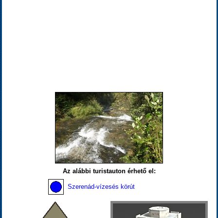
Az alábbi turistauton érhető el:
Szerenád-vízesés körút