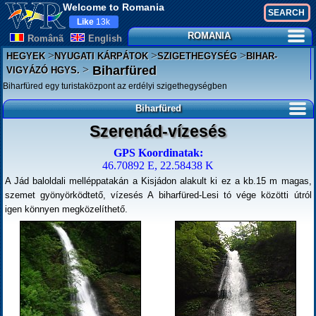
Welcome to Romania
Like
13k
ROMANIA
Românã
English
>
>
>
HEGYEK
NYUGATI KÁRPÁTOK
SZIGETHEGYSÉG
BIHAR-
>
Biharfüred
VIGYÁZÓ HGYS.
Biharfüred egy turistaközpont az erdélyi szigethegységben
Biharfüred
Szerenád-vízesés
GPS Koordinatak:
46.70892 E, 22.58438 K
A Jád baloldali melléppatakán a Kisjádon alakult ki ez a kb.15 m magas,
szemet gyönyörködtető, vízesés A biharfüred-Lesi tó vége közötti útról
igen könnyen megközelíthető.