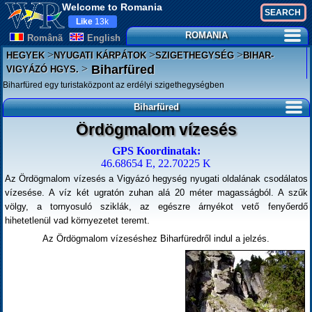
Welcome to Romania
Like
13k
ROMANIA
Românã
English
>
>
>
HEGYEK
NYUGATI KÁRPÁTOK
SZIGETHEGYSÉG
BIHAR-
>
Biharfüred
VIGYÁZÓ HGYS.
Biharfüred egy turistaközpont az erdélyi szigethegységben
Biharfüred
Ördögmalom vízesés
GPS Koordinatak:
46.68654 E, 22.70225 K
Az Ördögmalom vízesés a Vigyázó hegység nyugati oldalának csodálatos
vízesése. A víz két ugratón zuhan alá 20 méter magasságból. A szűk
völgy, a tornyosuló sziklák, az egészre árnyékot vető fenyőerdő
hihetetlenül vad környezetet teremt.
Az Ördögmalom vízeséshez Biharfüredről indul a jelzés.