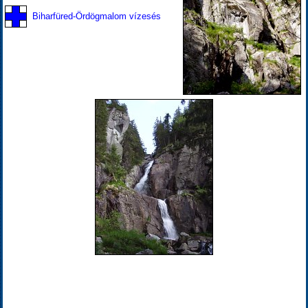
Biharfüred-Ördögmalom vízesés