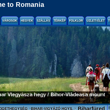
e to Romania
VÁROSOK
HEGYEK
SZÁLLÁS
TÉRKÉP
FOLKLOR
ÜZLETI ÉLET
T
Biharfüred
>
>
ZIGETHEGYSÉG
BIHAR-VIGYÁZÓ HGYS.