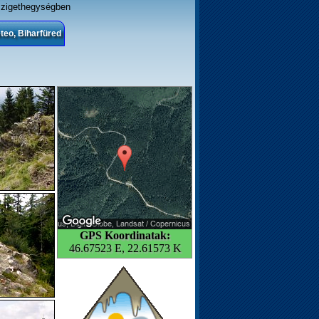
szigethegységben
teo, Biharfüred
GPS Koordinatak:
46.67523 E, 22.61573 K