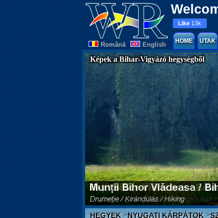
Welcom
Like
13k
HOME
UTAK
Românã
English
Képek a Bihar-Vigyázó hegységből
>
>
HEGYEK
NYUGATI KÁRPÁTOK
S