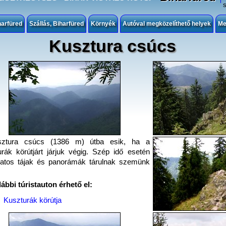
harfüred
Szállás, Biharfüred
Környék
Autóval megközelíthető helyek
Me
Kusztura csúcs
ztura csúcs (1386 m) útba esik, ha a
rák körútjárt járjuk végig. Szép idő esetén
latos tájak és panorámák tárulnak szemünk
lábbi túristauton érhető el:
Kuszturák körútja