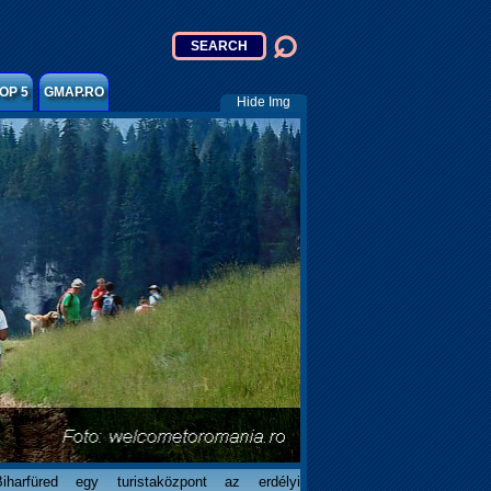
OP 5
GMAP.RO
Hide Img
Biharfüred egy turistaközpont az erdélyi