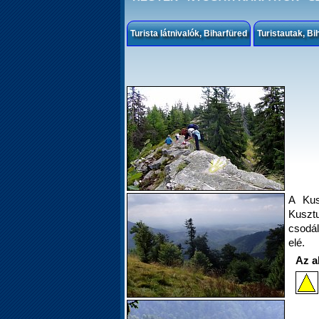
Turista látnivalók, Biharfüred
Turistautak, Bi
A Kus
Kusztu
csodá
elé.
Az a