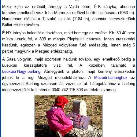
Mikor kijön az erdőből, átmegy a Vajda réten, É-K irányba, ahonnan
kemény emelkedő visz fel a Mermeza erdővel borított csúcsára (1063 m).
Hamarosan elérjük a Tiszakő szikláit (1184 m), ahonnan leereszkedünk
Bálint rét tisztásásra.
É-NY irányba halad át a tisztáson, majd bemegy az erdőbe. Kb. 30-40 perc
múlva jutunk fel, a 803 m magas Plopișului csúcsra. Innen ereszkedni
kezdünk, egészen a Mézged völgyében futó erdészútig. Innen még 5
percet megyünk a Mézged erdészházig.
A Sasa völgyön, majd szoroson haldunk tovább, egy emelkedő pedig a
Lueukus karsztplatóra visz fel. A közelben található a
Leukusi Nagy barlang
. Átmegyünk a platón, majd kemény ereszkedőn
jutunk le a régi Mézged menedékházhoz. A
Mézedi barlanghoz
az
úgynevezett Barlang szoroson át, vezet az út. Látogatásához a barlang
idegenvezetőjét kell hívni a 0040-742-115-303-as telefonszámon.