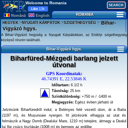
Welcome to Romania
Like
13k
ROMANIA
Românã
English
>
>
>
Bihar-
HEGYEK
NYUGATI KÁRPÁTOK
SZIGETHEGYSÉG
Vigyázó hgys.
A Bihar-Vigyázó hegység a Nyugati Kárpátokban, az Erdélyi szigethegység
középső részén található.
Bihar-Vigyázó hgys.
Biharfüred-Mézgedi barlang jelzett
útvonal
GPS Koordinatak:
46.74391 E, 22.53846 K
Időtartam:
6 1/2 h
Távolság:
25 km
Színtkülönbség:
+750 m / -1400 m
Megjegyzés:
Egész évben járható út
Jelzésünk Biharfüredről indul, a Belényes felé vezető úton, át a Baita
(1197 m), és Mușunoaie nyergen. Itt jelzésünk elhagyja az utat és
felmászik a Nagy Domb (Dealului Mare, 1210 m) tetejére, átmegy a Dealul
lui Ilie csúcs tisztásán (1008 m) és bemegy az erdőbe.