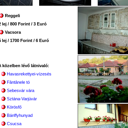
Reggeli
 lej / 800 Forint / 3 Euró
Vacsora
 lej / 1700 Forint / 6 Euró
A közelben lévő látnivaló:
Havasrekettyei-vízesés
Fântânele tó
Sebesvár vára
Sztána-Varjúvár
Körösfő
Bánffyhunyad
Csucsa