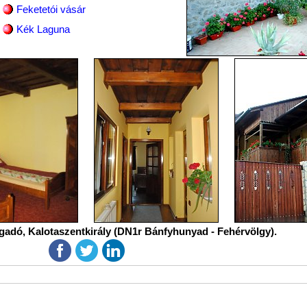
Feketetói vásár
Kék Laguna
gadó, Kalotaszentkirály (DN1r Bánfyhunyad - Fehérvölgy).