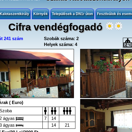
 Kalotaszentkirály
Környék
Települések a DN1r úton
Fesztiválok és ese
Cifra vendégfogadó
t 241 szám
Szobák száma: 2
Helyek száma: 4
Árak ( Euro)
Szoba
2 ágyas
7
14
3 ágyas
14
21