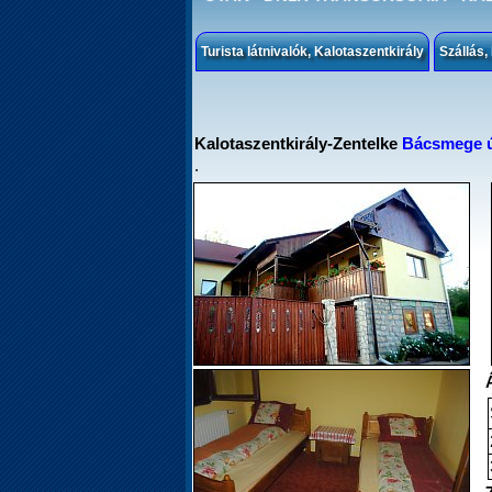
Turista látnivalók, Kalotaszentkirály
Szállás,
Kalotaszentkirály-Zentelke
Bácsmege ú
.