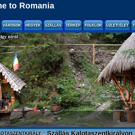
e to Romania
VÁROSOK
HEGYEK
SZÁLLÁS
TÉRKÉP
FOLKLOR
ÜZLETI ÉLET
T
gy útról
Szállás Kalotaszentkirályon
>
OTASZENTKIRÁLY