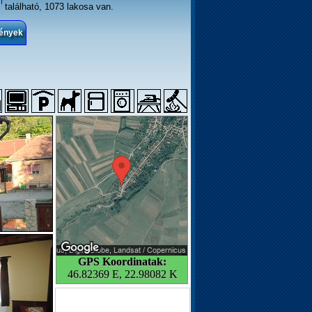
található, 1073 lakosa van.
mények
GPS Koordinatak:
46.82369 E, 22.98082 K