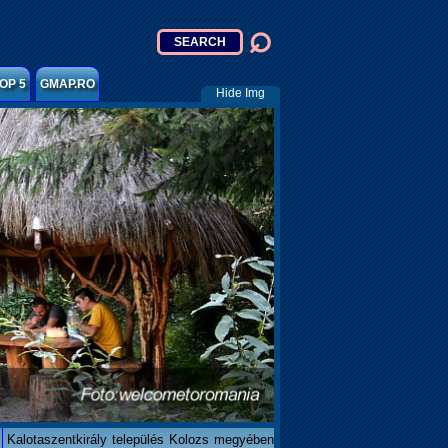
OP 5
GMAP.RO
Hide Img
Kalotaszentkirály település Kolozs megyében