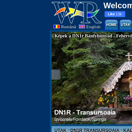
Welcom
Like
13k
HOME
UTAK
Românã
English
Képek a DN1r Bánfyhunyad - Fehérvöl
>
>
UTAK
DN1R TRANSURSOAIA
KAL