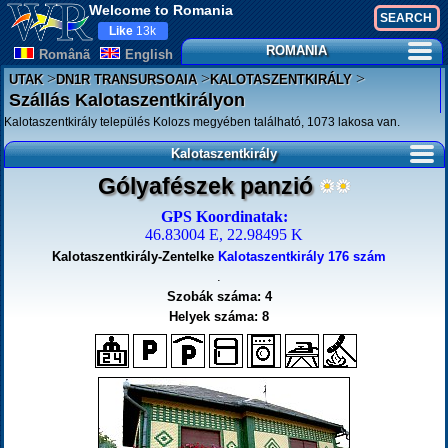
Welcome to Romania
Like
13k
ROMANIA
Românã
English
>
>
>
UTAK
DN1R TRANSURSOAIA
KALOTASZENTKIRÁLY
Szállás Kalotaszentkirályon
Kalotaszentkirály település Kolozs megyében található, 1073 lakosa van.
Kalotaszentkirály
Gólyafészek panzió
GPS Koordinatak:
46.83004 E, 22.98495 K
Kalotaszentkirály-Zentelke
Kalotaszentkirály 176 szám
.
Szobák száma: 4
Helyek száma: 8