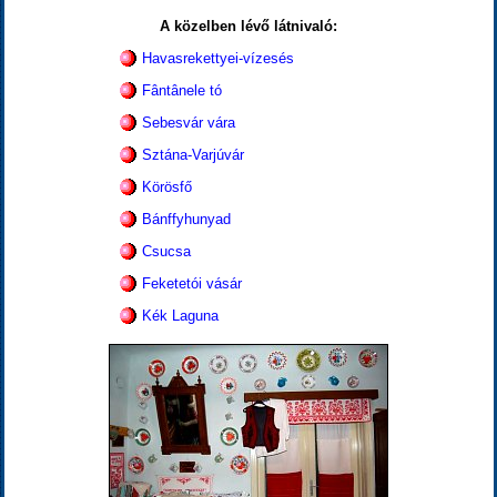
A közelben lévő látnivaló:
Havasrekettyei-vízesés
Fântânele tó
Sebesvár vára
Sztána-Varjúvár
Körösfő
Bánffyhunyad
Csucsa
Feketetói vásár
Kék Laguna