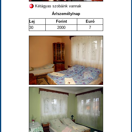
Kétágyas szobáink vannak
Ár/személy/nap
Lej
Forint
Euró
30
2000
7