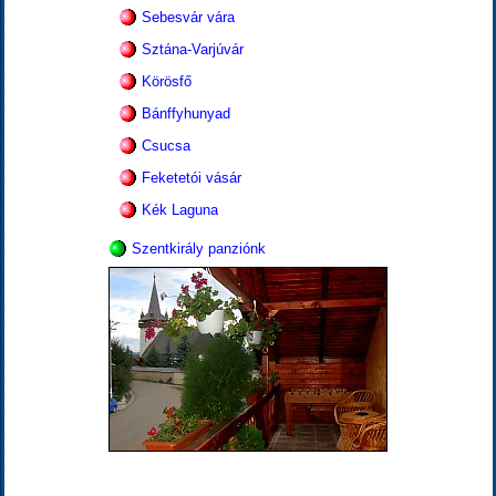
Sebesvár vára
Sztána-Varjúvár
Körösfő
Bánffyhunyad
Csucsa
Feketetói vásár
Kék Laguna
Szentkirály panziónk