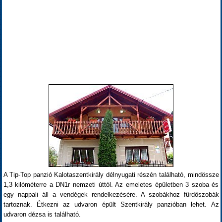
A Tip-Top panzió Kalotaszentkirály délnyugati részén található, mindössze
1,3 kilóméterre a DN1r nemzeti úttól. Az emeletes épületben 3 szoba és
egy nappali áll a vendégek rendelkezésére. A szobákhoz fürdőszobák
tartoznak. Étkezni az udvaron épült Szentkirály panzióban lehet. Az
udvaron dézsa is található.