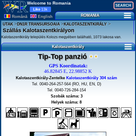
Welcome to Romania
Like
13k
ROMANIA
Românã
English
>
>
>
UTAK
DN1R TRANSURSOAIA
KALOTASZENTKIRÁLY
Szállás Kalotaszentkirályon
Kalotaszentkirály település Kolozs megyében található, 1073 lakosa van.
Kalotaszentkirály
Tip-Top panzió
GPS Koordinatak:
46.82845 E, 22.98852 K
Kalotaszentkirály-Zentelke
Kalotaszentkirály 304 szám
Tel. 0040-264-257-564 (RO, HU, EN, D)
Tel. 0040-726-284-154
Szobák száma: 3
Helyek száma: 8