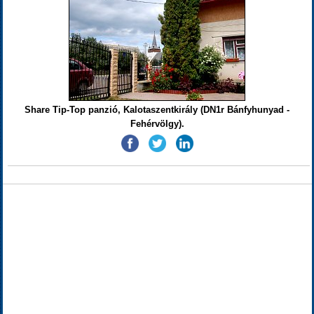
Share Tip-Top panzió, Kalotaszentkirály (DN1r Bánfyhunyad -
Fehérvölgy).