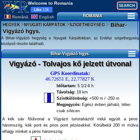
Welcome to Romania
Like
13k
ROMANIA
Românã
English
>
>
>
Bihar-
HEGYEK
NYUGATI KÁRPÁTOK
SZIGETHEGYSÉG
Vigyázó hgys.
A Bihar-Vigyázó hegység a Nyugati Kárpátokban, az Erdélyi szigethegység
középső részén található.
Bihar-Vigyázó hgys.
Vigyázó - Tolvajos kő jelzett útvonal
GPS Koordinatak:
46.72651 E, 22.77827 K
Időtartam:
5 1/2-6 h
Távolság:
19 km
Színtkülönbség:
+500 m / -250 m
Megjegyzés:
Egész évben járható, télen
csak sílécen
A kék sáv főútvonal a Vigyázó turistaháztól indul együtt a piros
háromszög, kék pont és piros pont jelzésekkel. Körülbelül 200 m múlva
elhagy minket a piros háromszög.