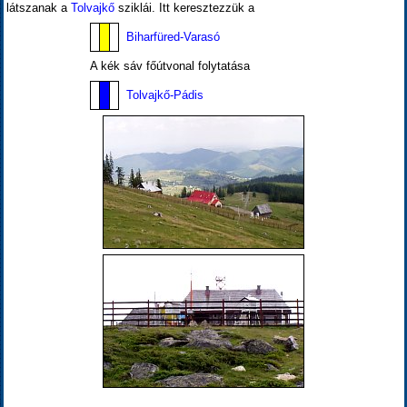
látszanak a
Tolvajkő
sziklái. Itt keresztezzük a
Biharfüred-Varasó
A kék sáv főútvonal folytatása
Tolvajkő-Pádis