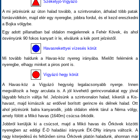
Székelyjó-Vigyázó
A mi jelzésünk az úton halad tovább, a szintvonalon, áthalad több patak
forrásvidékén, majd elér egy nyeregbe, jobbra fordul, és el kezd ereszkedni
a Bojka völgybe.
Egy adott pillanatban bal oldalon megjelennek a Fehér Kövek, és ahol
ösvényünk 90 fokos kanyart ír le, elválunk a kék pont jelzéstől.
Havasrekettyei vízesés körút
Mi tovább haldunk a Havas-köz nyereg irányába. Mielőtt felérnénk a
nyeregbe, elhagy minket a piros pont is.
Vigyázó hegy körút
A Havas-köz a Vigyázó hegység legalacsonyabb nyerge. Innen
megváltozik a hegy arculata is. A jól kivehető gerincvonalakat egy jóval
lágyabb felszín váltja fel. Jelzésünk a szintvonalon halad, kikerüli a Kis-
havast, majd kimászik az erdővel borított gerincre és délnek halad. Ott
ahol jelzésünk balra kanyarodik, jobb oldalon elénk tárul a Néma völgy,
amely fölött a Mikó havas (1640m) csúcsa őrködik.
Jobbról kerüljük ki a csúcsot, majd a Mikó havas és Őrkövek közötti
nyeregben az eddigi É-D haladási irányunk ÉK-DNy irányra változik. A
nagy kiterjedésű és feltűnően sima Őrkövek platón haladunk, ahonnan már