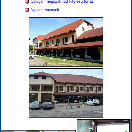
Călugări megszakított kitörésű forrás
Nyugati havasok