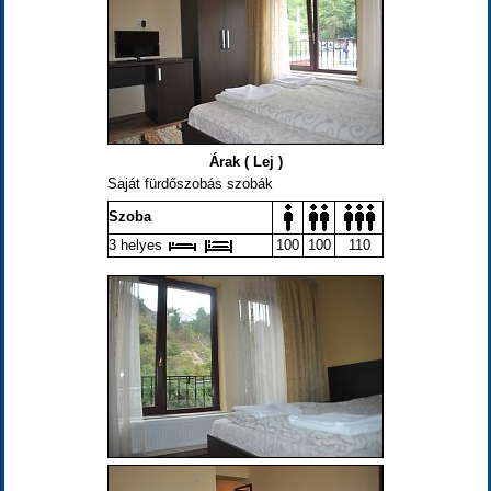
Árak ( Lej )
Saját fürdőszobás szobák
Szoba
3 helyes
100
100
110