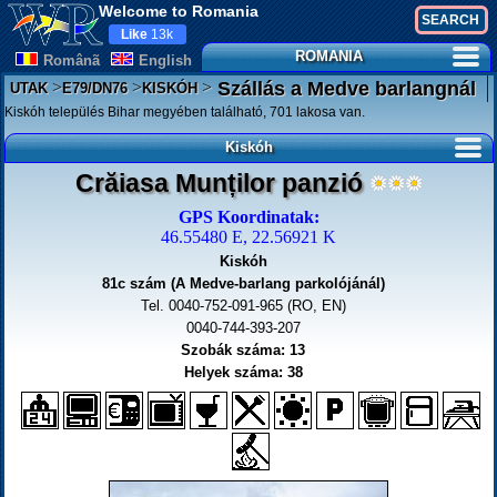
Welcome to Romania
Like
13k
ROMANIA
Românã
English
>
>
>
Szállás a Medve barlangnál
UTAK
E79/DN76
KISKÓH
Kiskóh település Bihar megyében található, 701 lakosa van.
Kiskóh
Crăiasa Munților panzió
GPS Koordinatak:
46.55480 E, 22.56921 K
Kiskóh
81c szám (A Medve-barlang parkolójánál)
Tel. 0040-752-091-965 (RO, EN)
0040-744-393-207
Szobák száma: 13
Helyek száma: 38