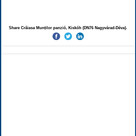
Share Crăiasa Munților panzió, Kiskóh (DN76 Nagyvárad-Déva).