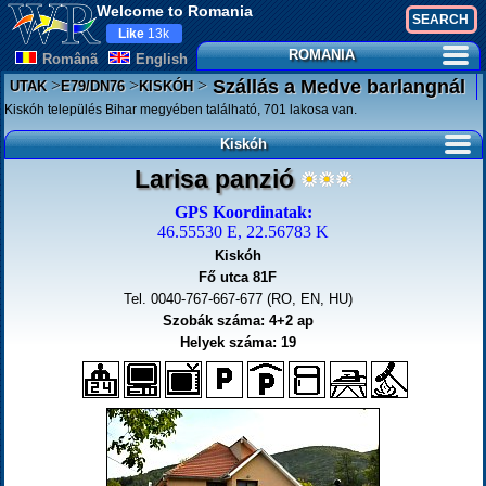
Welcome to Romania
Like
13k
ROMANIA
Românã
English
>
>
>
Szállás a Medve barlangnál
UTAK
E79/DN76
KISKÓH
Kiskóh település Bihar megyében található, 701 lakosa van.
Kiskóh
Larisa panzió
GPS Koordinatak:
46.55530 E, 22.56783 K
Kiskóh
Fő utca 81F
Tel. 0040-767-667-677 (RO, EN, HU)
Szobák száma: 4+2 ap
Helyek száma: 19