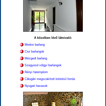
A közelben lévő látnivaló:
Medve barlang
Ciur barlangok
Mézgedi barlang
Szegyesd völgyi barlangok
Rényi fatemplom
Călugări megszakított kitörésű forrás
Nyugati havasok