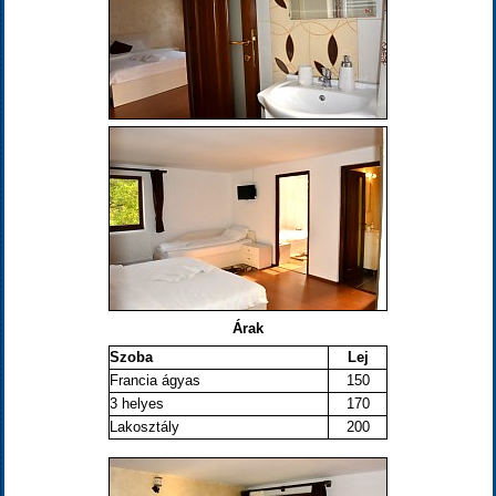
Árak
Szoba
Lej
Francia ágyas
150
3 helyes
170
Lakosztály
200