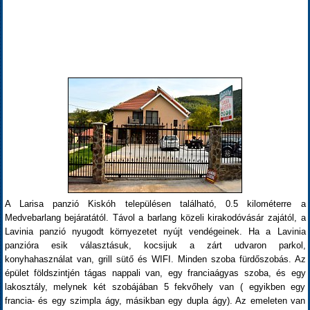
A Larisa panzió Kiskóh településen található, 0.5 kilométerre a
Medvebarlang bejáratától. Távol a barlang közeli kirakodóvásár zajától, a
Lavinia panzió nyugodt környezetet nyújt vendégeinek. Ha a Lavinia
panzióra esik választásuk, kocsijuk a zárt udvaron parkol,
konyhahasználat van, grill sütő és WIFI. Minden szoba fürdőszobás. Az
épület földszintjén tágas nappali van, egy franciaágyas szoba, és egy
lakosztály, melynek két szobájában 5 fekvőhely van ( egyikben egy
francia- és egy szimpla ágy, másikban egy dupla ágy). Az emeleten van