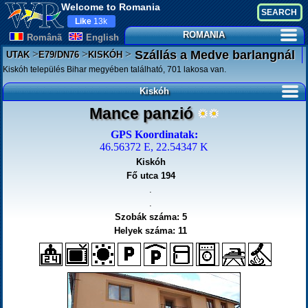
Welcome to Romania
Like
13k
ROMANIA
Românã
English
>
>
>
Szállás a Medve barlangnál
UTAK
E79/DN76
KISKÓH
Kiskóh település Bihar megyében található, 701 lakosa van.
Kiskóh
Mance panzió
GPS Koordinatak:
46.56372 E, 22.54347 K
Kiskóh
Fő utca 194
.
.
Szobák száma: 5
Helyek száma: 11