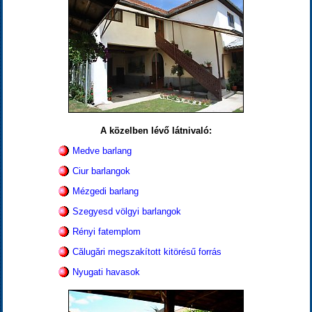
A közelben lévő látnivaló:
Medve barlang
Ciur barlangok
Mézgedi barlang
Szegyesd völgyi barlangok
Rényi fatemplom
Călugări megszakított kitörésű forrás
Nyugati havasok