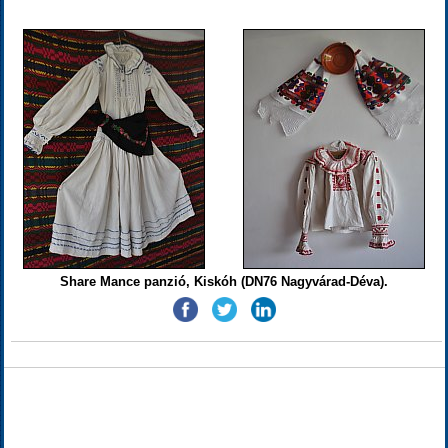
Share Mance panzió, Kiskóh (DN76 Nagyvárad-Déva).