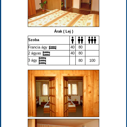
Árak ( Lej )
Szoba
Francia ágy
40
80
2 ágyas
40
80
3 ágy
80
100