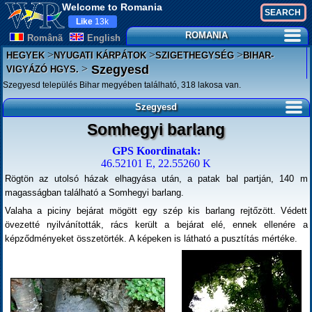
Welcome to Romania
Like
13k
ROMANIA
Românã
English
>
>
>
HEGYEK
NYUGATI KÁRPÁTOK
SZIGETHEGYSÉG
BIHAR-
>
Szegyesd
VIGYÁZÓ HGYS.
Szegyesd település Bihar megyében található, 318 lakosa van.
Szegyesd
Somhegyi barlang
GPS Koordinatak:
46.52101 E, 22.55260 K
Rögtön az utolsó házak elhagyása után, a patak bal partján, 140 m
magasságban található a Somhegyi barlang.
Valaha a piciny bejárat mögött egy szép kis barlang rejtőzött. Védett
övezetté nyilvánították, rács került a bejárat elé, ennek ellenére a
képződményeket összetörték. A képeken is látható a pusztítás mértéke.