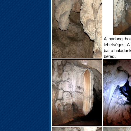
A barlang ho
lehetséges. A 
balra haladunk
befedi.