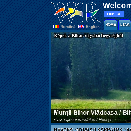
Welcom
Like
13k
HOME
UTAK
Românã
English
Képek a Bihar-Vigyázó hegységből
>
>
HEGYEK
NYUGATI KÁRPÁTOK
S