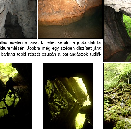
lás esetén a tavat ki lehet kerülni a jobboldali fal
 kitüremlésén. Jobbra még egy szépen díszített járat
 barlang többi részét csupán a barlangászok tudják