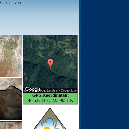
8 lakosa van.
GPS Koordinatak:
46.53243 E, 22.59051 K