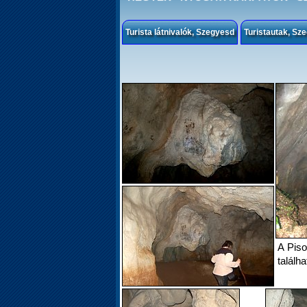
Turista látnivalók, Szegyesd
Turistautak, Sz
A Piso
találha