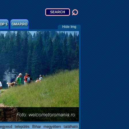
OP 5
GMAP.RO
Hide Img
egyesd település Bihar megyében található,