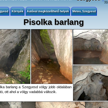
31
egyesd
Környék
Autóval megközelíthető helyek
Meteo, Szegyesd
Pisolka barlang
lka barlang a Szegyesd völgy jobb oldalában
tó, ott ahol a völgy vadabbá változik.