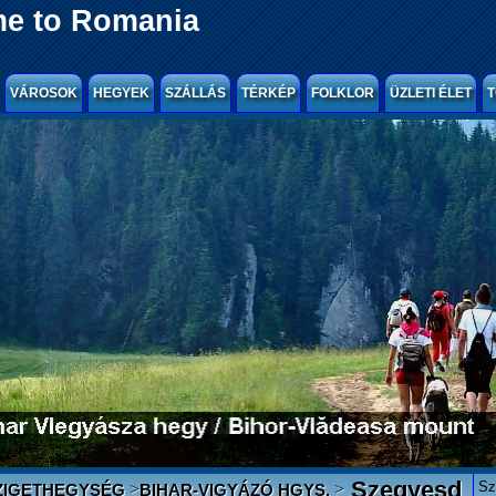
e to Romania
VÁROSOK
HEGYEK
SZÁLLÁS
TÉRKÉP
FOLKLOR
ÜZLETI ÉLET
T
Szegyesd
Sz
>
>
ZIGETHEGYSÉG
BIHAR-VIGYÁZÓ HGYS.