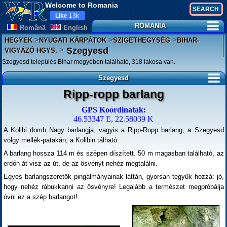
Welcome to Romania
Like
13k
ROMANIA
Românã
English
>
>
>
HEGYEK
NYUGATI KÁRPÁTOK
SZIGETHEGYSÉG
BIHAR-
>
Szegyesd
VIGYÁZÓ HGYS.
Szegyesd település Bihar megyében található, 318 lakosa van.
Szegyesd
Ripp-ropp barlang
GPS Koordinatak:
46.53347 E, 22.58039 K
A Kolibi domb Nagy barlangja, vagyis a Ripp-Ropp barlang, a Szegyesd
völgy mellék-patakán, a Kolibin tálható.
A barlang hossza 114 m és szépen díszített. 50 m magasban található, az
erdőn át visz az út, de az ösvényt nehéz megtalálni.
Egyes barlangszeretők pingálmányainak láttán, gyorsan tegyük hozzá: jó,
hogy nehéz rábukkanni az ösvényre! Legalább a természet megpróbálja
óvni ez a szép barlangot!