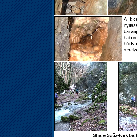
A kic
nyílá
barla
hábor
hóolva
amelye
Share Szűz-lyuk bar