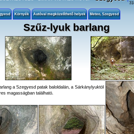
31
egyesd
Környék
Autóval megközelíthető helyek
Meteo, Szegyesd
Szűz-lyuk barlang
arlang a Szegyesd patak baloldalán, a Sárkánylyuktól
eres magasságban található.