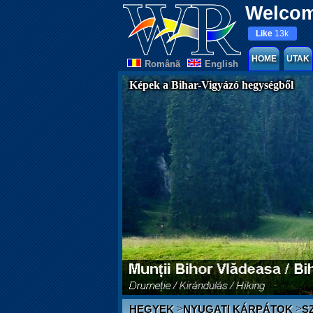
Welcom
Like
13k
HOME
UTAK
Românã
English
Képek a Bihar-Vigyázó hegységből
>
>
HEGYEK
NYUGATI KÁRPÁTOK
S