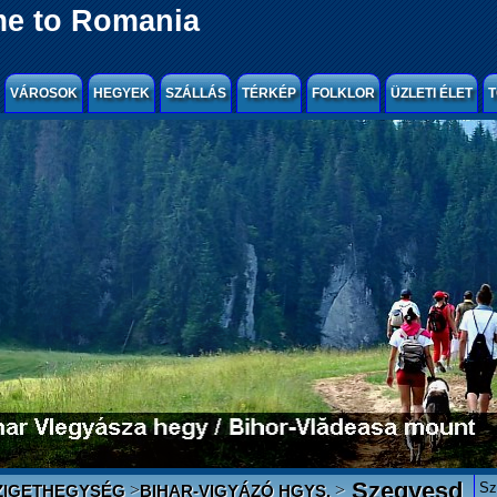
e to Romania
VÁROSOK
HEGYEK
SZÁLLÁS
TÉRKÉP
FOLKLOR
ÜZLETI ÉLET
T
Szegyesd
Sz
>
>
ZIGETHEGYSÉG
BIHAR-VIGYÁZÓ HGYS.