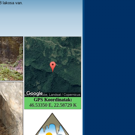
8 lakosa van.
GPS Koordinatak:
46.53350 E, 22.58729 K