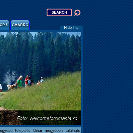
OP 5
GMAP.RO
Hide Img
egyesd település Bihar megyében található,