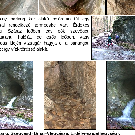
siny barlang kör alakú bejáratán túl egy
ssal rendelkező termecske van. Érdekes
ng. Száraz időben egy pók szövögeti
ítatlanul halóját, de esős időben, vagy
dás idején vízsugár hagyja el a barlangot,
t így vízkitöréssé alakít.
lang, Szegyesd (Bihar-Vlegyásza, Erdélyi-szigethegység).