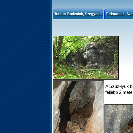
Turista látnivalók, Szegyesd
Turistautak, Sz
A Szűz-lyuk b
feljebb 2 mét