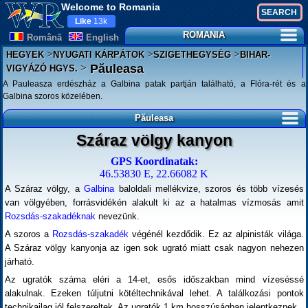
Welcome to Romania
Like
13k
ROMANIA
Românã
English
>
>
>
HEGYEK
NYUGATI KÁRPÁTOK
SZIGETHEGYSÉG
BIHAR-
>
Păuleasa
VIGYÁZÓ HGYS.
A Pauleasza erdészház a Galbina patak partján található, a Flóra-rét és a
Galbina szoros közelében.
Păuleasa
Száraz völgy kanyon
GPS Koordinatak:
46.53830 E, 22.66082 K
A Száraz völgy, a
Galbina
baloldali mellékvize, szoros és több vízesés
van völgyében, forrásvidékén alakult ki az a hatalmas vízmosás amit
Rozsdás-szakadéknak
nevezünk.
A szoros a
Rozsdás-szakadék
végénél kezdődik. Ez az alpinisták világa.
A Száraz völgy kanyonja az igen sok ugrató miatt csak nagyon nehezen
járható.
Az ugratók száma eléri a 14-et, esős időszakban mind vízeséssé
alakulnak. Ezeken túljutni kötéltechnikával lehet. A találkozási pontok
technikailag jól felszereltek. Az ugratók 1 km hosszúságban jelentkeznek.