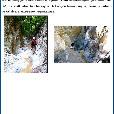
3-4 óra alatt lehet túljutni rajtuk. A kanyon forrásirányba, télen is járható,
bevállalva a vízesések jégmászását.