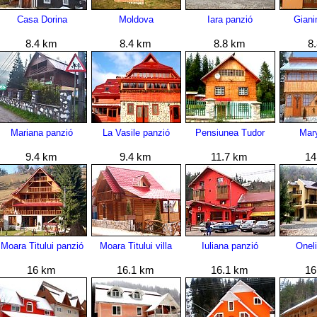
Casa Dorina
Moldova
Iara panzió
Giani
8.4 km
8.4 km
8.8 km
8
Mariana panzió
La Vasile panzió
Pensiunea Tudor
Mar
9.4 km
9.4 km
11.7 km
14
Moara Titului panzió
Moara Titului villa
Iuliana panzió
Onel
16 km
16.1 km
16.1 km
16