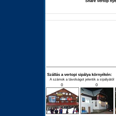
Share Vertop nye
Szállás a vertopi sipálya környékén:
A számok a távolságot jelentik a sípályától
0
0