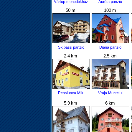
Vârtop menedékház
Auróra panzió
50 m
100 m
Skipass panzió
Diana panzió
2.4 km
2.5 km
Pensiunea Milu
Vraja Muntelui
5.9 km
6 km