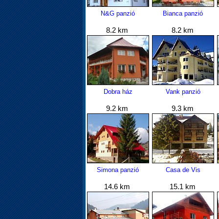
N&G panzió
Bianca panzió
8.2 km
8.2 km
Dobra ház
Vank panzió
9.2 km
9.3 km
Simona panzió
Casa de Vis
14.6 km
15.1 km