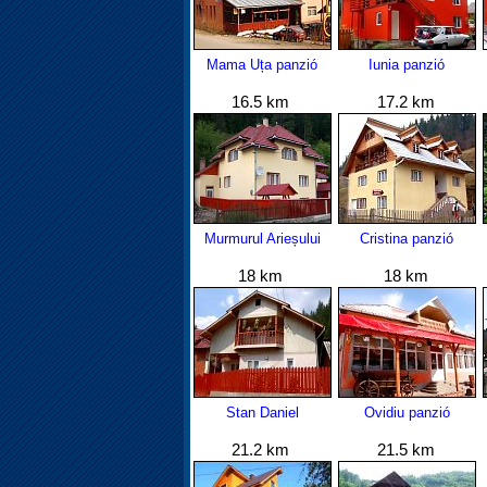
Mama Uța panzió
Iunia panzió
16.5 km
17.2 km
Murmurul Arieșului
Cristina panzió
18 km
18 km
Stan Daniel
Ovidiu panzió
21.2 km
21.5 km