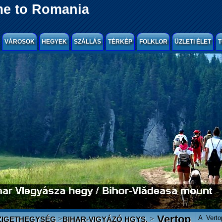
e to Romania
VÁROSOK
HEGYEK
SZÁLLÁS
TÉRKÉP
FOLKLOR
ÜZLETI ÉLET
T
Vertop
A Verto
>
>
ZIGETHEGYSÉG
BIHAR-VIGYÁZÓ HGYS.