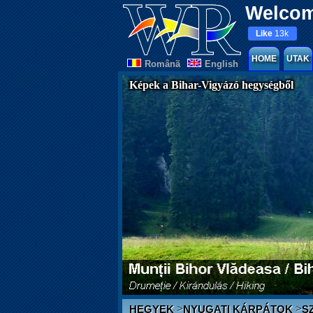
Welcom
Like
13k
HOME
UTAK
Românã
English
Képek a Bihar-Vigyázó hegységből
>
>
HEGYEK
NYUGATI KÁRPÁTOK
S