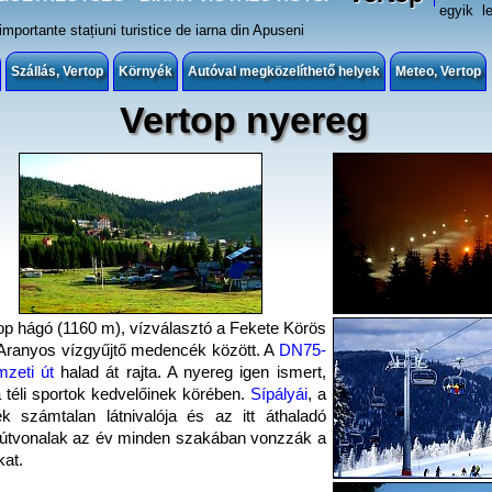
egyik le
mportante stațiuni turistice de iarna din Apuseni
Szállás, Vertop
Környék
Autóval megközelíthető helyek
Meteo, Vertop
Vertop nyereg
op hágó (1160 m), vízválasztó a Fekete Körös
Aranyos vízgyűjtő medencék között. A
DN75-
zeti út
halad át rajta. A nyereg igen ismert,
a téli sportok kedvelőinek körében.
Sípályái
, a
k számtalan látnivalója és az itt áthaladó
t útvonalak az év minden szakában vonzzák a
kat.