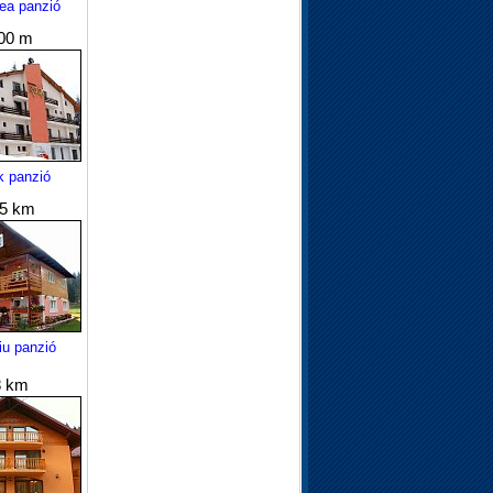
ea panzió
00 m
k panzió
.5 km
iu panzió
8 km