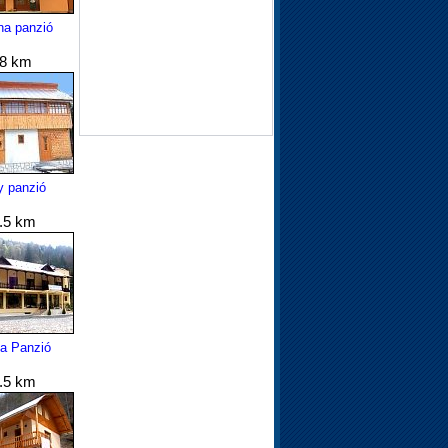
na panzió
.8 km
y panzió
.5 km
ia Panzió
.5 km