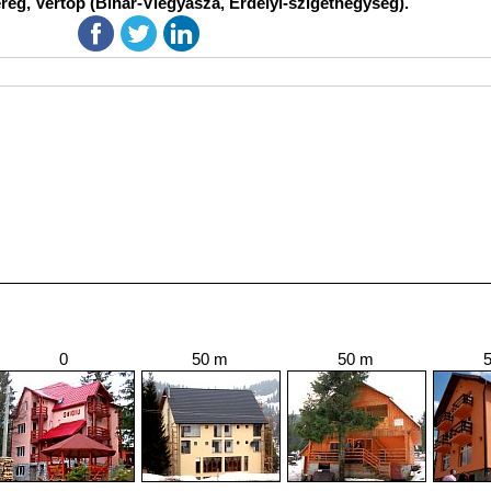
reg, Vertop (Bihar-Vlegyásza, Erdélyi-szigethegység).
0
50 m
50 m