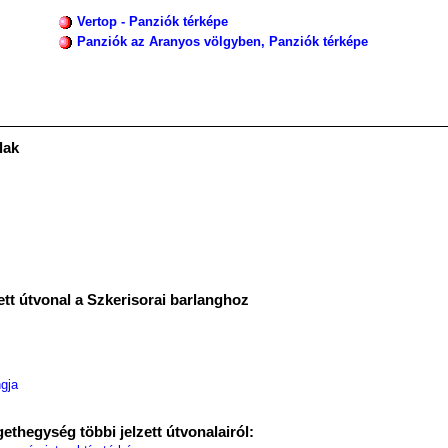
Vertop - Panziók térképe
Panziók az Aranyos völgyben, Panziók térképe
lak
ett útvonal a Szkerisorai barlanghoz
gja
ethegység többi jelzett útvonalairól: