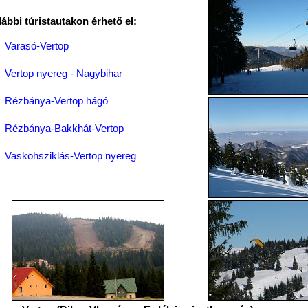
lábbi túristautakon érhető el:
Varasó-Vertop
Vertop nyereg - Nagybihar
Rézbánya-Vertop hágó
Rézbánya-Bakkhát-Vertop
Vaskohsziklás-Vertop nyereg