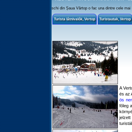
schi din Șaua Vârtop o fac una dintre cele mai i
Turista látnivalók, Vertop
Turistautak, Vertop
A Vert
és az 
ös nem
főleg 
környé
jelzet
turistá