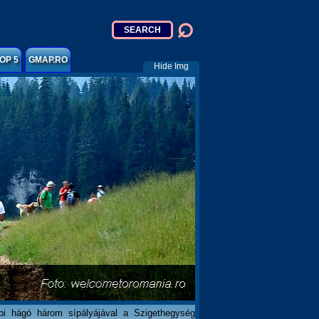
OP 5
GMAP.RO
Hide Img
pi hágó három sípályájával a Szigethegység