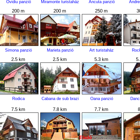
Ovidiu panzió
Miramonte turistaház
Ancuta panzió
Andre
200 m
200 m
250 m
3
Simona panzió
Marieta panzió
Art turistaház
Roc
2.5 km
2.5 km
5.3 km
5
Rodica
Cabana de sub brazi
Oana panzió
Danc
7.5 km
7.8 km
7.7 km
Eladó