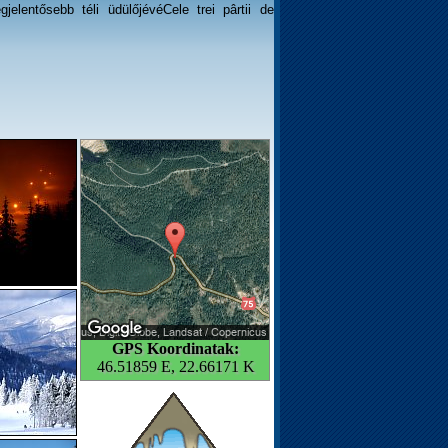
gjelentősebb téli üdülőjévéCele trei pârtii de
GPS Koordinatak:
46.51859 E, 22.66171 K