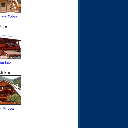
nte Dobra
8 km
esa ház
.6 km
i Mircea