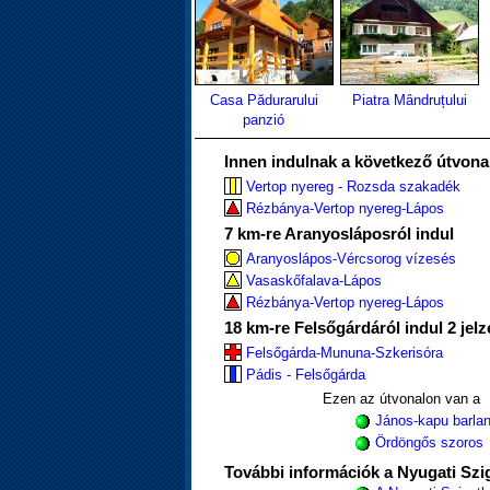
Casa Pădurarului
Piatra Mândruțului
panzió
Innen indulnak a következő útvona
Vertop nyereg - Rozsda szakadék
Rézbánya-Vertop nyereg-Lápos
7 km-re Aranyosláposról indul
Aranyoslápos-Vércsorog vízesés
Vasaskőfalava-Lápos
Rézbánya-Vertop nyereg-Lápos
18 km-re Felsőgárdáról indul 2 jelz
Felsőgárda-Mununa-Szkerisóra
Pádis - Felsőgárda
Ezen az útvonalon van a
János-kapu barlan
Ördöngős szoros
További információk a Nyugati Szig