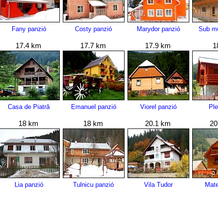
Fany panzió
Costy panzió
Marydor panzió
Sub mu
17.4 km
17.7 km
17.9 km
1
Casa de Piatră
Emanuel panzió
Viorel panzió
Pl
18 km
18 km
20.1 km
20
Lia panzió
Tulnicu panzió
Vila Tudor
Mate