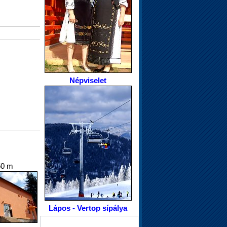
Népviselet
50 m
Lápos - Vertop sípálya