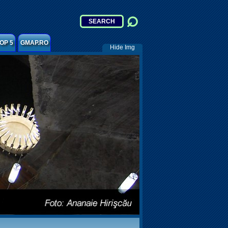
OP 5
GMAP.RO
Hide Img