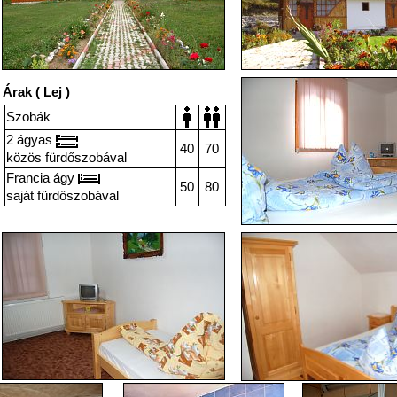
Árak ( Lej )
Szobák
2 ágyas
40
70
közös fürdőszobával
Francia ágy
50
80
saját fürdőszobával