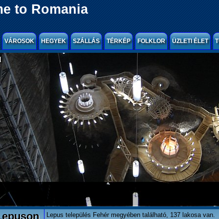
e to Romania
VÁROSOK
HEGYEK
SZÁLLÁS
TÉRKÉP
FOLKLOR
ÜZLETI ÉLET
T
l
Lepuson
Lepus település Fehér megyében található, 137 lakosa van.