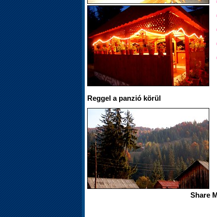
Reggel a panzió körül
Share M