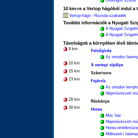
Ördöngős szoros
10 km-re a Vertop hágóból indul a t
Vertop-hágó - Rozsda-szakadék
További információk a Nyugati Szig
A Nyugati Szigeth
A Nyugati Szigethe
Távolságok a környéken lévő látni
8 km
Felsőgírda
Az ortodox fatem
10 km
A vertopi sípálya
15 km
Szkerisora
23 km
Fejérvíz
Az ortodox templ
Népművészeti m
28 km
Rézbánya
30 km
Horea
Móc ház
Népművészeti m
Horea emlékmúz
Mătisesti-i fatem