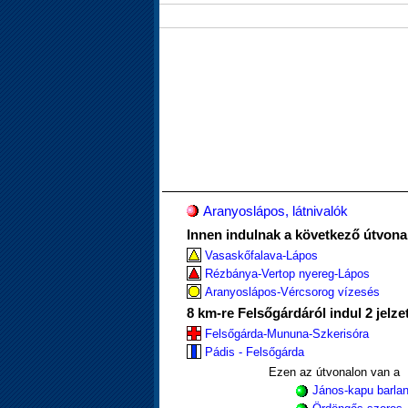
Aranyoslápos, látnivalók
Innen indulnak a következő útvona
Vasaskőfalava-Lápos
Rézbánya-Vertop nyereg-Lápos
Aranyoslápos-Vércsorog vízesés
8 km-re Felsőgárdáról indul 2 jelze
Felsőgárda-Mununa-Szkerisóra
Pádis - Felsőgárda
Ezen az útvonalon van a
János-kapu barlan