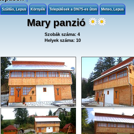
Szállás, Lepus
Környék
Települések a DN75-es úton
Meteo, Lepus
Mary panzió
Szobák száma: 4
Helyek száma: 10