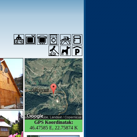
GPS Koordinatak:
46.47585 E, 22.75874 K