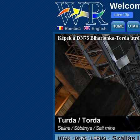
Welcom
Like
13k
HOME
UTAK
Românã
English
Képek a DN75 Biharlonka-Torda útró
Szállás 
>
>
>
UTAK
DN75
LEPUS