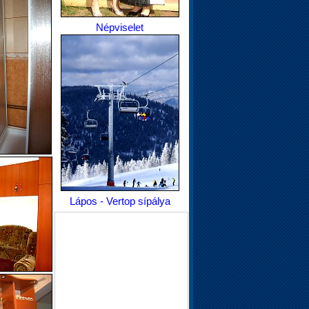
Népviselet
Lápos - Vertop sípálya