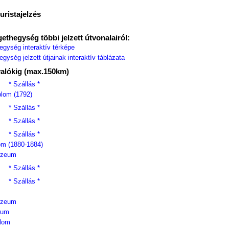
uristajelzés
ethegység többi jelzett útvonalairól:
egység interaktív térképe
gység jelzett útjainak interaktív táblázata
valókig (max.150km)
* Szállás *
plom (1792)
* Szállás *
* Szállás *
* Szállás *
om (1880-1884)
úzeum
* Szállás *
* Szállás *
úzeum
eum
plom