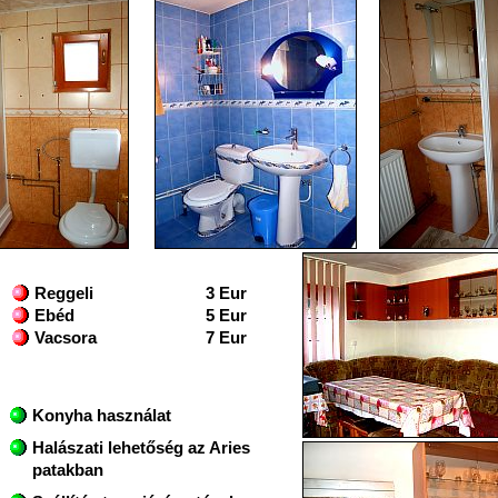
Reggeli
3 Eur
Ebéd
5 Eur
Vacsora
7 Eur
Konyha használat
Halászati lehetőség az Aries
patakban