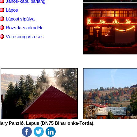
János-kapu barlang
Lápos
Láposi sípálya
Rozsda-szakadék
Vércsorog vízesés
ary Panzió, Lepus (DN75 Biharlonka-Torda).