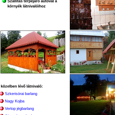
Szállítás terpejáró autóval a
környék látnivalóihoz
 közelben lévő látnivaló:
Szkerisórai barlang
Nagy Kojba
Vertop jégbarlang