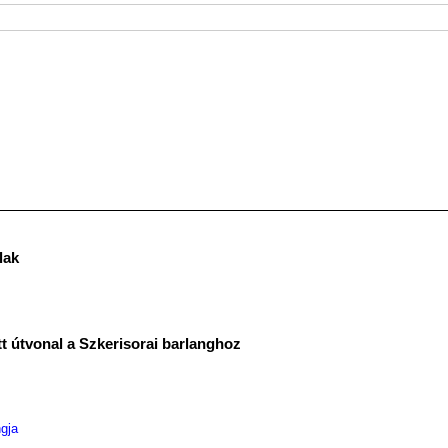
lak
tt útvonal a Szkerisorai barlanghoz
gja