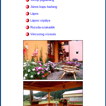
János-kapu barlang
Lápos
Láposi sípálya
Rozsda-szakadék
Vércsorog vízesés