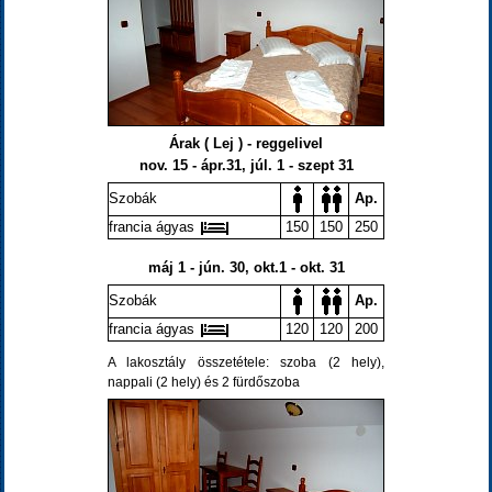
Árak ( Lej ) - reggelivel
nov. 15 - ápr.31, júl. 1 - szept 31
Szobák
Ap.
francia ágyas
150
150
250
máj 1 - jún. 30, okt.1 - okt. 31
Szobák
Ap.
francia ágyas
120
120
200
A lakosztály összetétele: szoba (2 hely),
nappali (2 hely) és 2 fürdőszoba