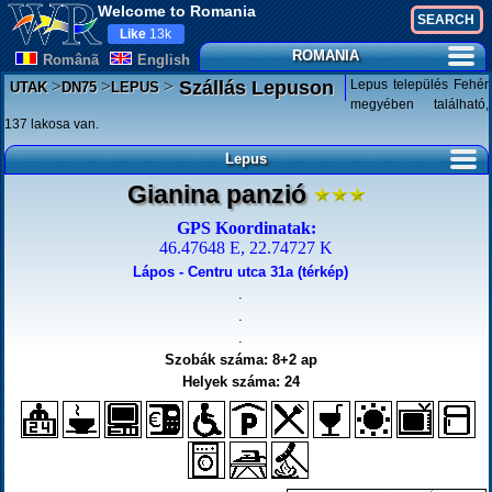
Welcome to Romania
Like
13k
ROMANIA
Românã
English
>
>
>
Lepus település Fehér
Szállás Lepuson
UTAK
DN75
LEPUS
megyében található,
137 lakosa van.
Lepus
Gianina panzió
GPS Koordinatak:
46.47648 E, 22.74727 K
Lápos - Centru utca 31a (térkép)
.
.
.
Szobák száma: 8+2 ap
Helyek száma: 24