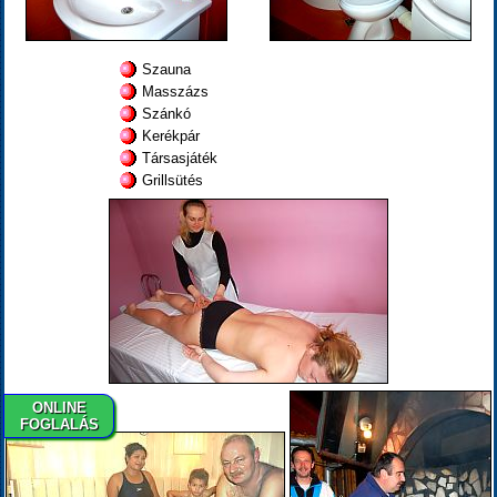
Szauna
Masszázs
Szánkó
Kerékpár
Társasjáték
Grillsütés
ONLINE
FOGLALÁS