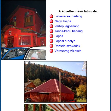
A közelben lévő látnivaló:
Szkerisórai barlang
Nagy Kojba
Vertop jégbarlang
János-kapu barlang
Lápos
Láposi sípálya
Rozsda-szakadék
Vércsorog vízesés