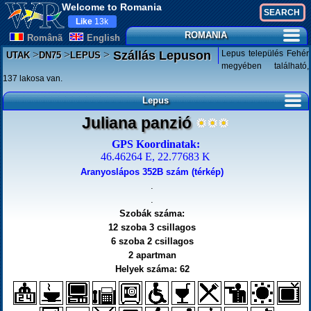
Welcome to Romania
Like
13k
ROMANIA
Românã
English
>
>
>
Lepus település Fehér
Szállás Lepuson
UTAK
DN75
LEPUS
megyében található,
137 lakosa van.
Lepus
Juliana panzió
GPS Koordinatak:
46.46264 E, 22.77683 K
Aranyoslápos 352B szám (térkép)
.
.
Szobák száma:
12 szoba 3 csillagos
6 szoba 2 csillagos
2 apartman
Helyek száma: 62