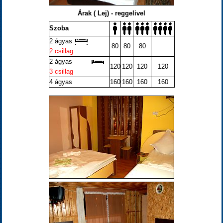
Árak ( Lej) - reggelivel
Szoba
2 ágyas
80
80
80
2 csillag
2 ágyas
120
120
120
120
3 csillag
4 ágyas
160
160
160
160