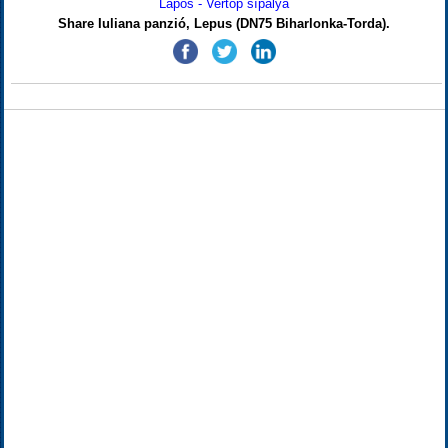
Lápos - Vertop sípálya
Share Iuliana panzió, Lepus (DN75 Biharlonka-Torda).