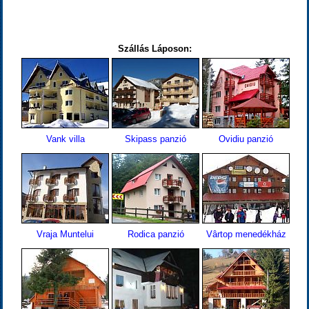
Szállás Láposon:
Vank villa
Skipass panzió
Ovidiu panzió
Vraja Muntelui
Rodica panzió
Vârtop menedékház