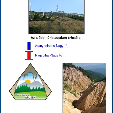
Az alábbi túristautakon érhető el:
Aranyoslápos-Nagy tó
Nagybihar-Nagy tó