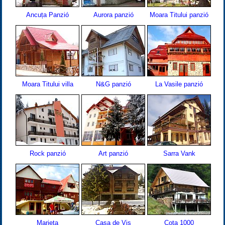
Ancuța Panzió
Aurora panzió
Moara Titului panzió
Moara Titului villa
N&G panzió
La Vasile panzió
Rock panzió
Art panzió
Sarra Vank
Marieta
Casa de Vis
Cota 1000