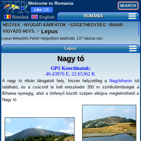
Welcome to Romania
Like
13k
ROMANIA
Românã
English
>
>
>
HEGYEK
NYUGATI KÁRPÁTOK
SZIGETHEGYSÉG
BIHAR-
>
Lepus
VIGYÁZÓ HGYS.
Lepus település Fehér megyében található, 137 lakosa van.
Lepus
Nagy tó
GPS Koordinatak:
46.43976 E, 22.65362 K
A nagy tó ritkán látogatott hely, hiszen helyzetileg a
Nagybiharon
túl
található, és a csúcsról le kell ereszkedni 350 m szintkülömbséget a
Biharea nyeregig, ahol a törfenyő között szépen elbújva megtekinthető a
Nagy tó