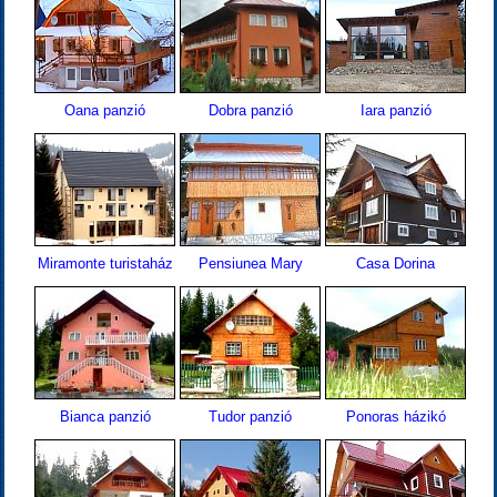
Oana panzió
Dobra panzió
Iara panzió
Miramonte turistaház
Pensiunea Mary
Casa Dorina
Bianca panzió
Tudor panzió
Ponoras házikó