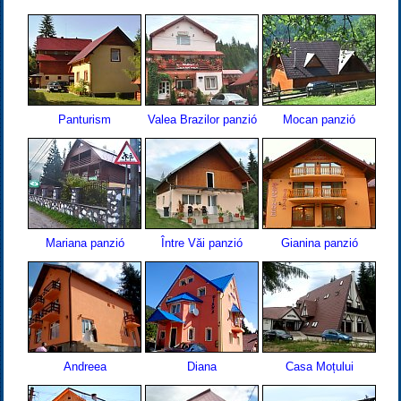
Panturism
Valea Brazilor panzió
Mocan panzió
Mariana panzió
Între Văi panzió
Gianina panzió
Andreea
Diana
Casa Moțului