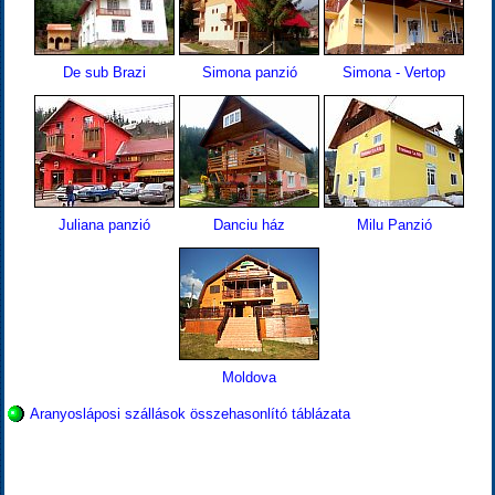
De sub Brazi
Simona panzió
Simona - Vertop
Juliana panzió
Danciu ház
Milu Panzió
Moldova
Aranyosláposi szállások összehasonlító táblázata