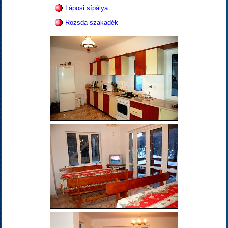
Láposi sípálya
Rozsda-szakadék