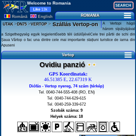
Welcome to Romania
Like
13k
ROMANIA
Românã
English
>
>
>
A Vertopi hágó
Szállás Vertop-on
UTAK
DN75
VERTOP
három sípályájával
a Szigethegység egyik legjelentősebb téli üdülőjévéCele trei pârtii de schi din
Șaua Vârtop o fac una dintre cele mai importante stațiuni turistice de iarna din
Apuseni
Vertop
Ovidiu panzió
GPS Koordinatak:
46.51385 E, 22.67319 K
Diófás - Vertop nyereg, 74 szám (térkép)
Tel. 0040-744-555-408 (RO, EN)
Tel. 0040-744-629-615
Tel. 0040-259-339-672
Szobák száma: 9
Helyek száma: 18