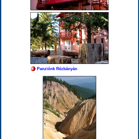
Panziónk Rézbányán