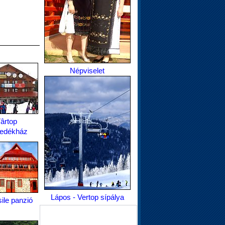
Népviselet
ârtop
edékház
Lápos - Vertop sípálya
ile panzió