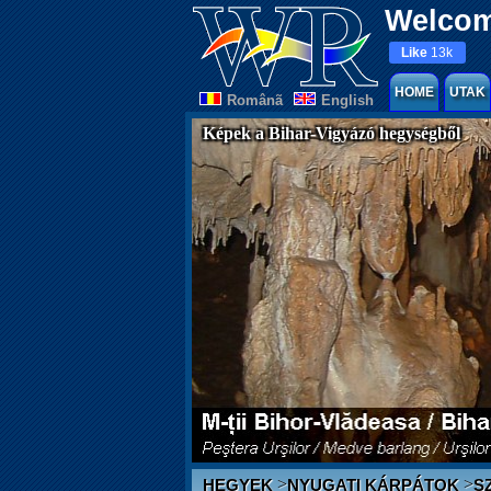
Welcom
Like
13k
HOME
UTAK
Românã
English
Képek a Bihar-Vigyázó hegységből
>
>
HEGYEK
NYUGATI KÁRPÁTOK
S