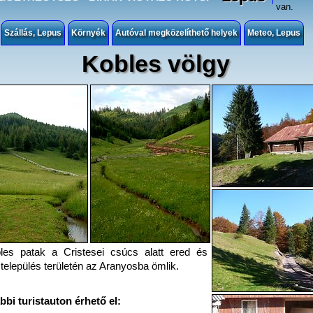
van.
Szállás, Lepus
Környék
Autóval megközelíthető helyek
Meteo, Lepus
Kobles völgy
les patak a Cristesei csúcs alatt ered és
település területén az Aranyosba ömlik.
bbi turistauton érhető el: