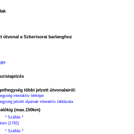
lak
tt útvonal a Szkerisorai barlanghoz
gja
uristajelzés
ethegység többi jelzett útvonalairól:
egység interaktív térképe
gység jelzett útjainak interaktív táblázata
valókig (max.150km)
* Szállás *
plom (1792)
* Szállás *