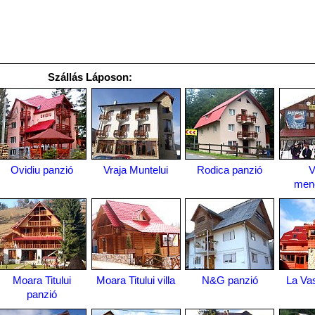
Szállás Láposon:
Ovidiu panzió
Vraja Muntelui
Rodica panzió
V
men
Moara Titului
Moara Titului villa
N&G panzió
La Vas
panzió