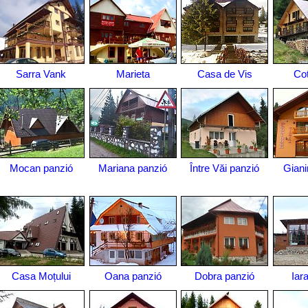
Sarra Vank
Marieta
Casa de Vis
Co
Mocan panzió
Mariana panzió
Între Văi panzió
Giani
Casa Moțului
Oana panzió
Dobra panzió
Iar