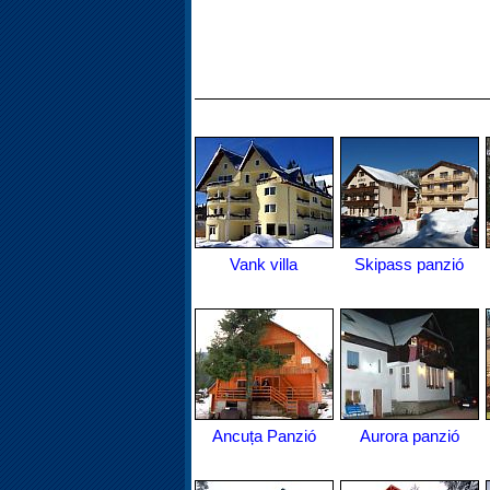
Vank villa
Skipass panzió
Ancuța Panzió
Aurora panzió