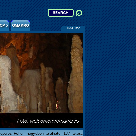
OP 5
GMAP.RO
Hide Img
lepülés Fehér megyében található, 137 lakosa