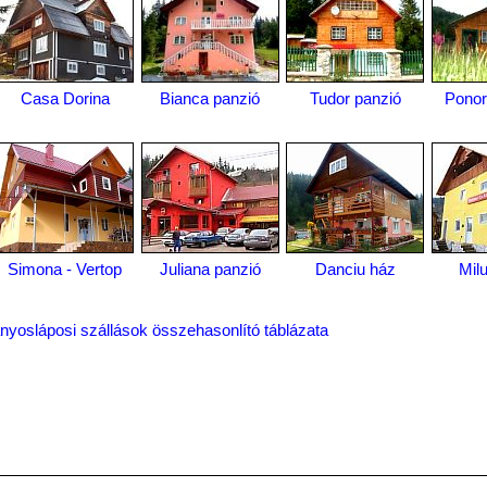
Casa Dorina
Bianca panzió
Tudor panzió
Ponor
Simona - Vertop
Juliana panzió
Danciu ház
Mil
nyosláposi szállások összehasonlító táblázata