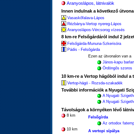
Aranyoslápos, látnivalók
Innen indulnak a következő útvona
Vasaskőfalava-Lápos
Rézbánya-Vertop nyereg-Lápos
Aranyoslápos-Vércsorog vízesés
8 km-re Felsőgárdáról indul 2 jelze
Felsőgárda-Mununa-Szkerisóra
Pádis - Felsőgárda
Ezen az útvonalon van a
János-kapu barlan
Ördöngős szoros
10 km-re a Vertop hágóból indul a t
Vertop-hágó - Rozsda-szakadék
További információk a Nyugati Szig
A Nyugati Szigeth
A Nyugati Szigethe
Távolságok a környéken lévő látni
8 km
Felsőgírda
Az ortodox fatem
10 km
A vertopi sípálya