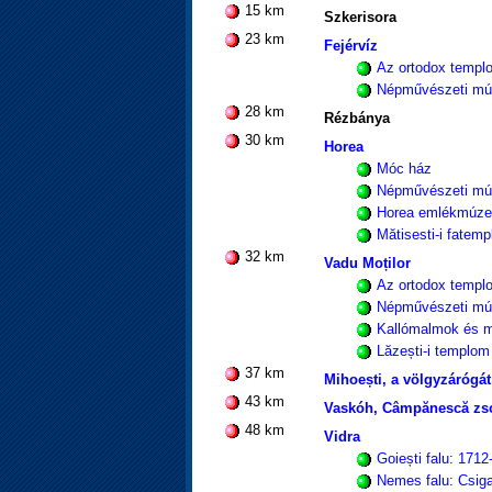
15 km
Szkerisora
23 km
Fejérvíz
Az ortodox templ
Népművészeti m
28 km
Rézbánya
30 km
Horea
Móc ház
Népművészeti m
Horea emlékmúz
Mătisesti-i fatem
32 km
Vadu Moților
Az ortodox templ
Népművészeti m
Kallómalmok és 
Lăzești-i templom
37 km
Mihoești, a völgyzárógát
43 km
Vaskóh, Câmpănescă zsom
48 km
Vidra
Goiești falu: 171
Nemes falu: Csi