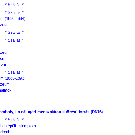
* Szállás *
* Szállás *
om (1880-1884)
úzeum
* Szállás *
* Szállás *
úzeum
eum
plom
* Szállás *
om (1885-1893)
úzeum
malmok
boly, La călugări megszakított kitörésű forrás (DN76)
* Szállás *
2-ben épült fatemplom
gadomb