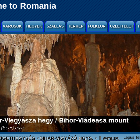
e to Romania
VÁROSOK
HEGYEK
SZÁLLÁS
TÉRKÉP
FOLKLOR
ÜZLETI ÉLET
T
Lepus
Lepus te
>
>
ZIGETHEGYSÉG
BIHAR-VIGYÁZÓ HGYS.