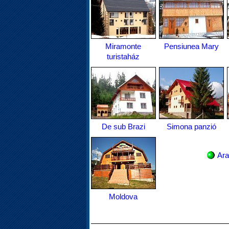
Miramonte
Pensiunea Mary
turistaház
De sub Brazi
Simona panzió
Ara
Moldova