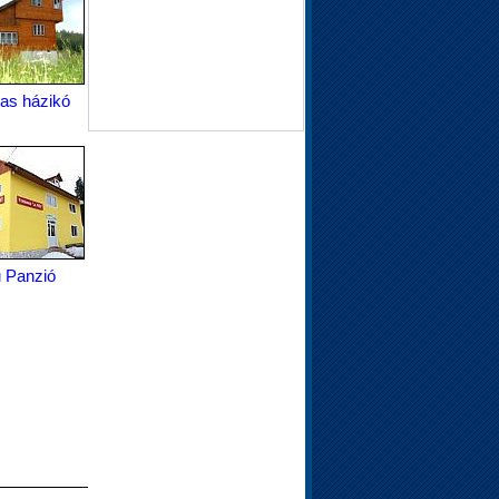
as házikó
u Panzió