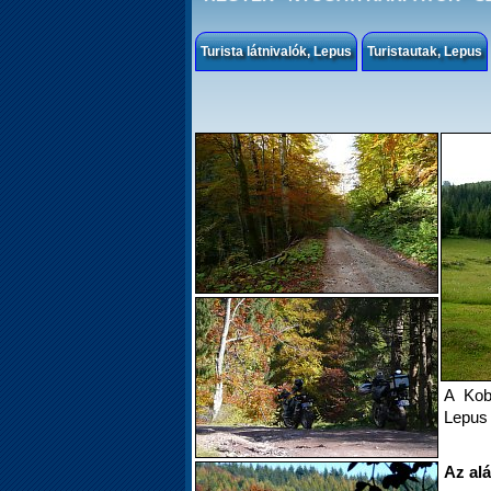
Turista látnivalók, Lepus
Turistautak, Lepus
A Kob
Lepus 
Az alá