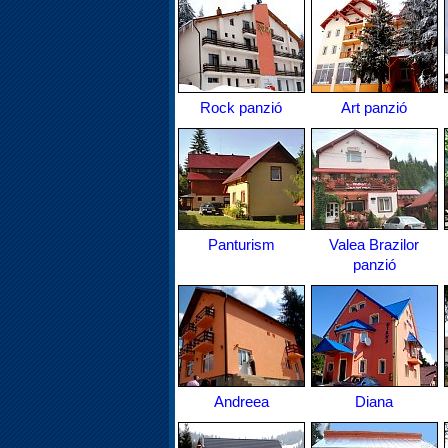
Rock panzió
Art panzió
Panturism
Valea Brazilor
panzió
Andreea
Diana