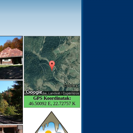
GPS Koordinatak:
46.50092 E, 22.72757 K