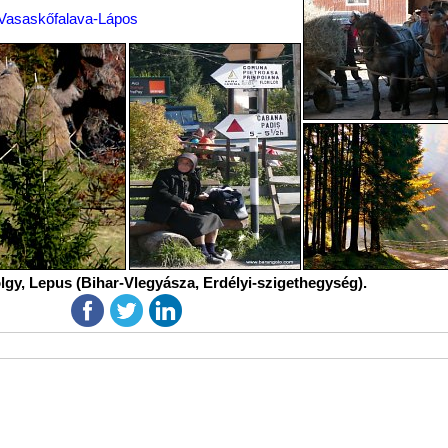
Vasaskőfalava-Lápos
lgy, Lepus (Bihar-Vlegyásza, Erdélyi-szigethegység).