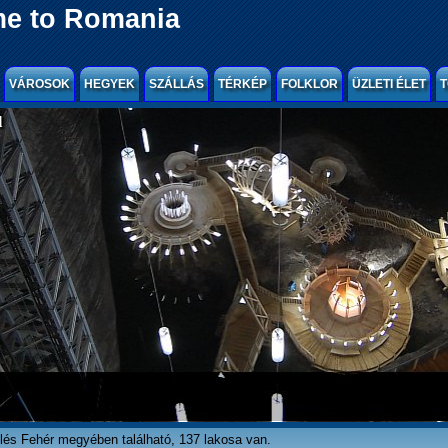
e to Romania
VÁROSOK
HEGYEK
SZÁLLÁS
TÉRKÉP
FOLKLOR
ÜZLETI ÉLET
T
l
lés Fehér megyében található, 137 lakosa van.