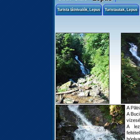
Turista látnivalók, Lepus
Turistautak, Lepus
A Pătr
A Buci
vízesé
A lez
felt
hóolva