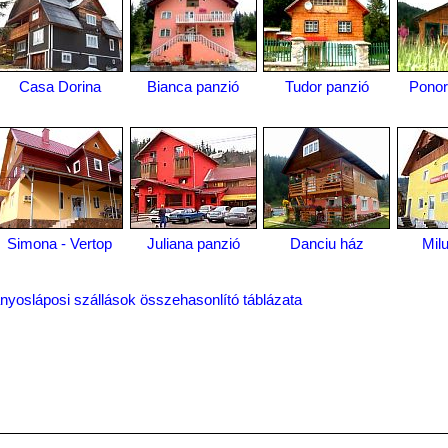
Casa Dorina
Bianca panzió
Tudor panzió
Ponor
Simona - Vertop
Juliana panzió
Danciu ház
Mil
nyosláposi szállások összehasonlító táblázata