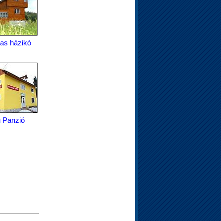
as házikó
u Panzió