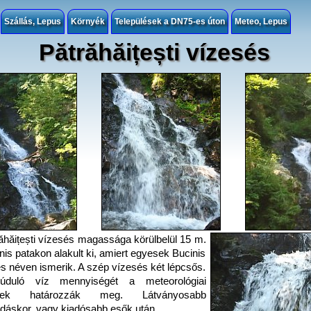
Szállás, Lepus
Környék
Települések a DN75-es úton
Meteo, Lepus
Pătrăhăițești vízesés
ăhăițești vízesés magassága körülbelül 15 m.
nis patakon alakult ki, amiert egyesek Bucinis
s néven ismerik. A szép vízesés két lépcsős.
úduló víz mennyiségét a meteorológiai
ételek határozzák meg. Látványosabb
dáskor, vagy kiadósabb esők után.