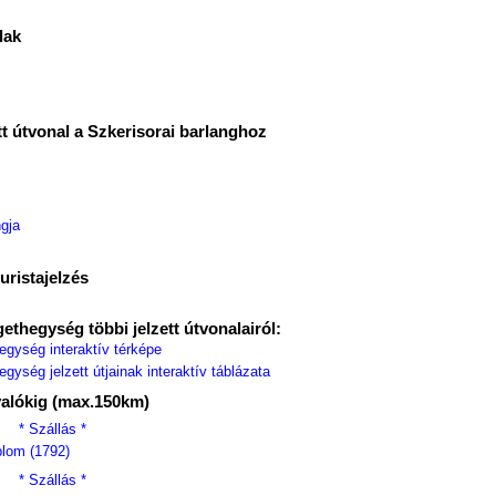
lak
tt útvonal a Szkerisorai barlanghoz
gja
uristajelzés
ethegység többi jelzett útvonalairól:
egység interaktív térképe
gység jelzett útjainak interaktív táblázata
valókig (max.150km)
* Szállás *
plom (1792)
* Szállás *