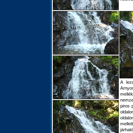
A lez
Arnyos
mellék
nemzet
piros 
oldal
oldal
mellet
járha