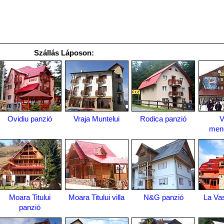
Szállás Láposon:
Ovidiu panzió
Vraja Muntelui
Rodica panzió
V
men
Moara Titului
Moara Titului villa
N&G panzió
La Vas
panzió