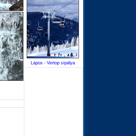
Lápos - Vertop sípálya