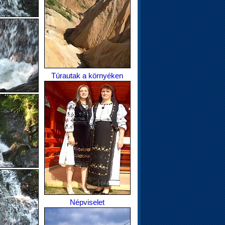
Túrautak a környéken
Népviselet