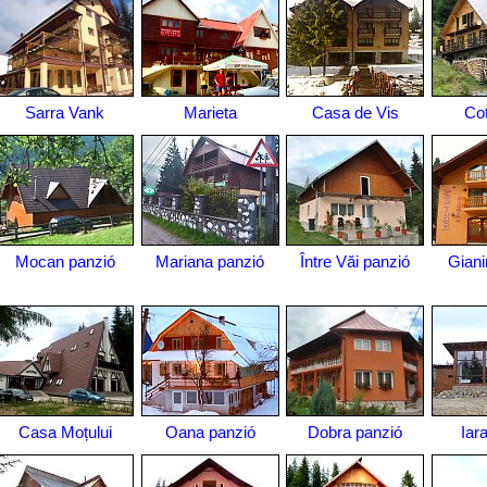
Sarra Vank
Marieta
Casa de Vis
Co
Mocan panzió
Mariana panzió
Între Văi panzió
Giani
Casa Moțului
Oana panzió
Dobra panzió
Iar