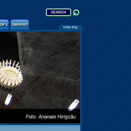
OP 5
GMAP.RO
Hide Img