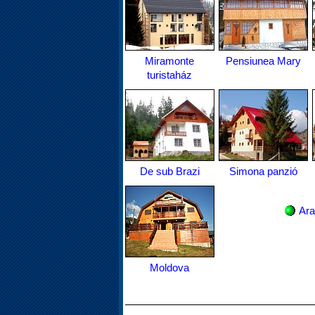
Miramonte
Pensiunea Mary
turistaház
De sub Brazi
Simona panzió
Ara
Moldova