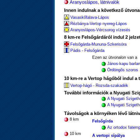
Aranyoslápos, látnivalók
Innen indulnak a következő útvona
Vasaskőfalava-Lápos
Rézbánya-Vertop nyereg-Lápos
Aranyoslápos-Vércsorog vízesés
8 km-re Felsőgárdáról indul 2 jelze
Felsőgárda-Mununa-Szkerisóra
Pádis - Felsőgárda
Ezen az útvonalon van a
János-kapu barlan
Ördöngős szoros
10 km-re a Vertop hágóból indul a t
Vertop-hágó - Rozsda-szakadék
További információk a Nyugati Szig
A Nyugati Szigeth
A Nyugati Szigethe
Távolságok a környéken lévő látni
8 km
Felsőgírda
Az ortodox fatem
10 km
A vertopi sípálya