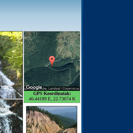
GPS Koordinatak:
46.44189 E, 22.73674 K