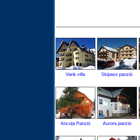
Vank villa
Skipass panzió
Ancuța Panzió
Aurora panzió