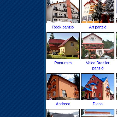
Rock panzió
Art panzió
Panturism
Valea Brazilor
panzió
Andreea
Diana