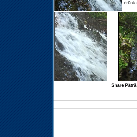
érünk 
Share Pătră