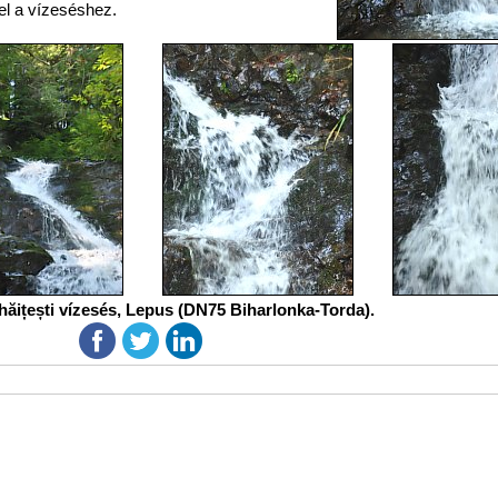
el a vízeséshez.
hăițești vízesés, Lepus (DN75 Biharlonka-Torda).