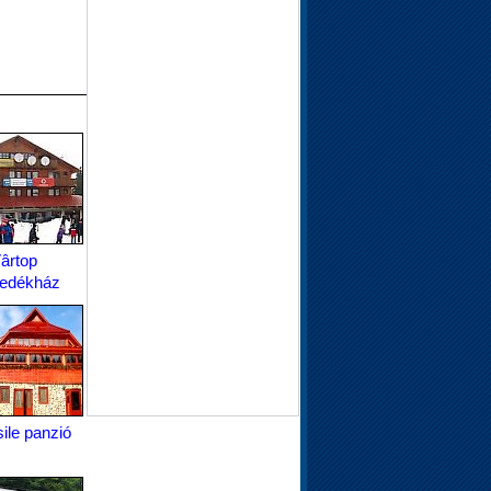
ârtop
edékház
ile panzió