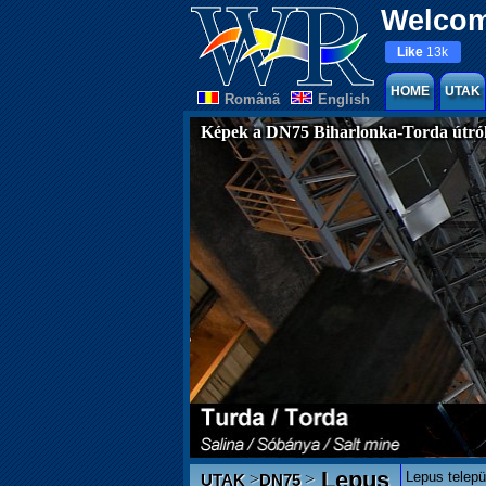
Welcom
Like
13k
HOME
UTAK
Românã
English
Képek a DN75 Biharlonka-Torda útró
Lepus
Lepus telepü
>
>
UTAK
DN75