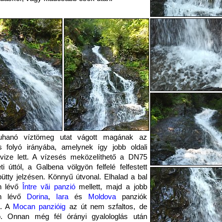
uhanó víztömeg utat vágott magának az
 folyó irányába, amelynek így jobb oldali
vize lett. A vízesés meközelíthető a DN75
i úttól, a Galbena völgyön felfelé felfestett
pütty jelzésen. Könnyű útvonal. Elhalad a bal
on lévő
Între văi panzió
mellett, majd a jobb
on lévő
Dorina
,
Iara
és
Moldova
panziók
t. A
Mocan panzióig
az út nem szfaltos, de
tó. Onnan még fél órányi gyalologlás után