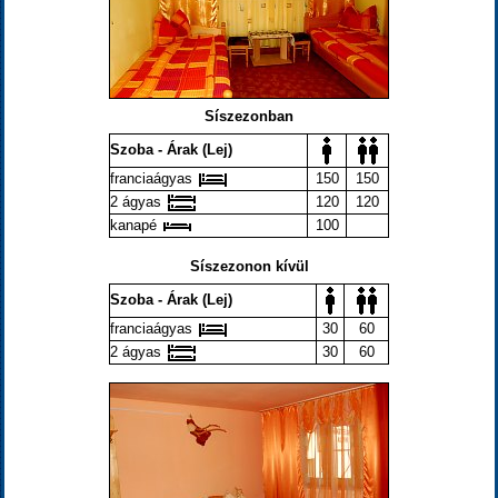
Síszezonban
Szoba - Árak (Lej)
franciaágyas
150
150
2 ágyas
120
120
kanapé
100
Síszezonon kívül
Szoba - Árak (Lej)
franciaágyas
30
60
2 ágyas
30
60