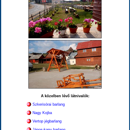
A közelben lévő látnivalók:
Szkerisórai barlang
Nagy Kojba
Vertop jégbarlang
János-kapu barlang