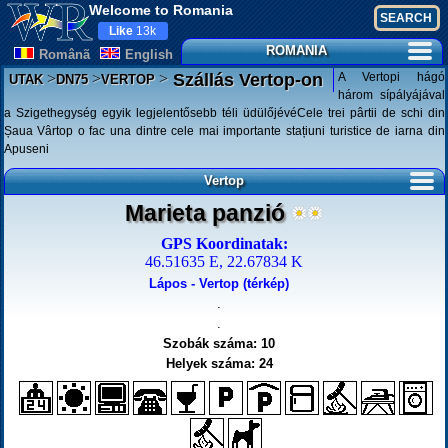
Welcome to Romania
Like
13k
ROMANIA
Românã
English
>
>
>
A Vertopi hágó
Szállás Vertop-on
UTAK
DN75
VERTOP
három sípályájával
a Szigethegység egyik legjelentősebb téli üdülőjévéCele trei pârtii de schi din
Șaua Vârtop o fac una dintre cele mai importante stațiuni turistice de iarna din
Apuseni
Vertop
Marieta panzió
GPS Koordinatak:
46.51635 E, 22.67834 K
Lápos - Vertop (térkép)
.
.
Szobák száma: 10
Helyek száma: 24