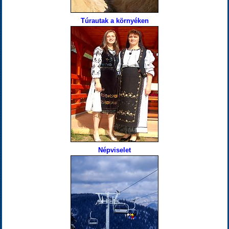
Túrautak a környéken
Népviselet