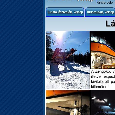
dintre cele 
Turista látnivalók, Vertop
Turistautak, Vertop
Lá
A Zengőkő, v
illetve respec
kivitelezett 
kilómétert.