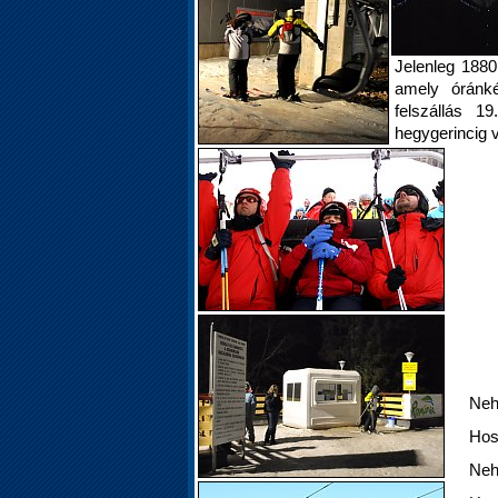
Jelenleg 1880 
amely óránké
felszállás 1
hegygerincig vi
Neh
Hos
Neh