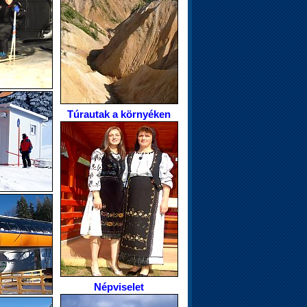
Túrautak a környéken
Népviselet