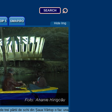
OP 5
GMAP.RO
Hide Img
e trei pârtii de schi din Șaua Vârtop o fac una