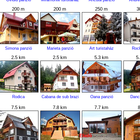
200 m
200 m
250 m
3
Simona panzió
Marieta panzió
Art turistaház
Roc
2.5 km
2.5 km
5.3 km
5
Rodica
Cabana de sub brazi
Oana panzió
Danc
7.5 km
7.8 km
7.7 km
Eladó