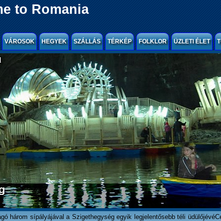
e to Romania
VÁROSOK
HEGYEK
SZÁLLÁS
TÉRKÉP
FOLKLOR
ÜZLETI ÉLET
T
l
ágó három sípályájával a Szigethegység egyik legjelentősebb téli üdülőjévéCel