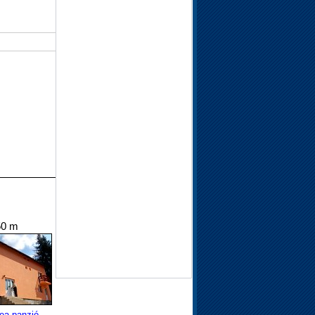
50 m
ea panzió