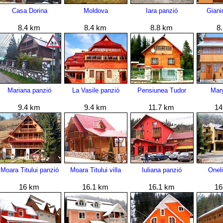
Casa Dorina
Moldova
Iara panzió
Giani
8.4 km
8.4 km
8.8 km
8
Mariana panzió
La Vasile panzió
Pensiunea Tudor
Mar
9.4 km
9.4 km
11.7 km
14
Moara Titului panzió
Moara Titului villa
Iuliana panzió
Onel
16 km
16.1 km
16.1 km
16