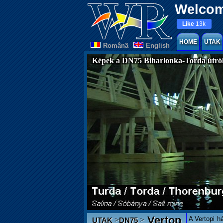
Welcom
Like
13k
HOME
UTAK
Românã
English
Képek a DN75 Biharlonka-Torda útró
Vertop
A Vertopi h
>
>
UTAK
DN75