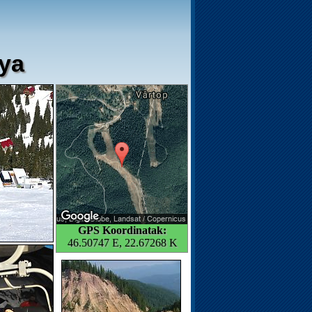
lya
GPS Koordinatak:
46.50747 E, 22.67268 K