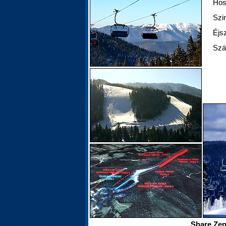
Hos
Szi
Éjsz
Szál
Share Zen