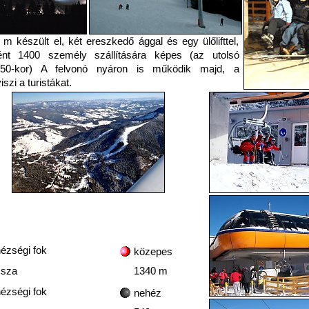
m készült el, két ereszkedő ággal és egy ülőlifttel,
nt 1400 személy szállítására képes (az utolsó
9.50-kor) A felvonó nyáron is működik majd, a
szi a turistákat.
ézségi fok
közepes
sza
1340 m
ézségi fok
nehéz