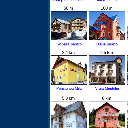
50 m
100 m
Skipass panzió
Diana panzió
2.4 km
2.5 km
Pensiunea Milu
Vraja Muntelui
5.9 km
6 km