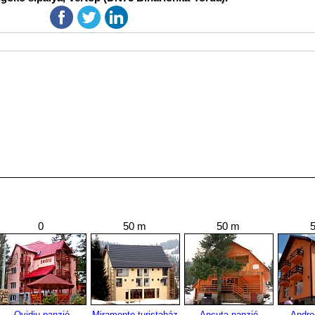
0
50 m
50 m
Ovidiu panzió
Miramonte turistaház
Ancuta panzió
Andre