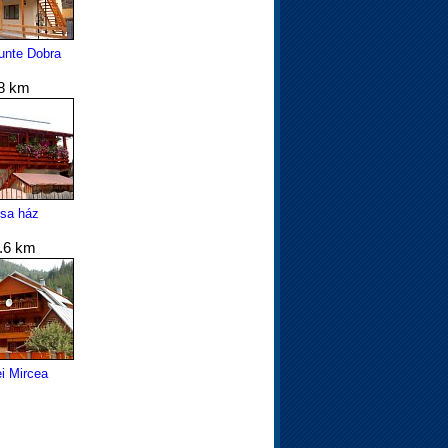
nte Dobra
8 km
esa ház
.6 km
i Mircea