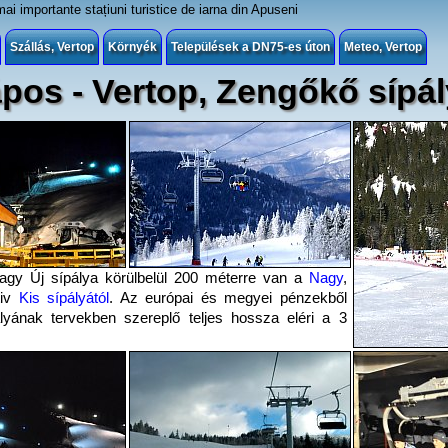
mai importante stațiuni turistice de iarna din Apuseni
Szállás, Vertop
Környék
Települések a DN75-es úton
Meteo, Vertop
pos - Vertop, Zengőkő sípá
agy Új sípálya körülbelül 200 méterre van a
Nagy
,
tiv
Kis sípályától
. Az európai és megyei pénzekből
pályának tervekben szereplő teljes hossza eléri a 3