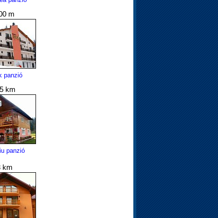
00 m
k panzió
.5 km
iu panzió
8 km