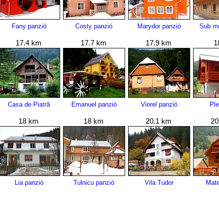
Fany panzió
Costy panzió
Marydor panzió
Sub mu
17.4 km
17.7 km
17.9 km
1
Casa de Piatră
Emanuel panzió
Viorel panzió
Pl
18 km
18 km
20.1 km
20
Lia panzió
Tulnicu panzió
Vila Tudor
Mate