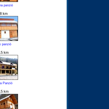
na panzió
.8 km
y panzió
.5 km
ia Panzió
.5 km