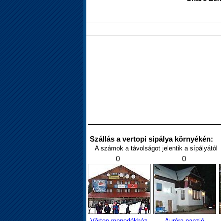
Szállás a vertopi sipálya környékén:
A számok a távolságot jelentik a sípályától
0
0
Vârtop menedékház
Auróra panzió