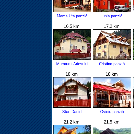
Mama Uța panzió
Iunia panzió
16.5 km
17.2 km
Murmurul Arieșului
Cristina panzió
18 km
18 km
Stan Daniel
Ovidiu panzió
21.2 km
21.5 km