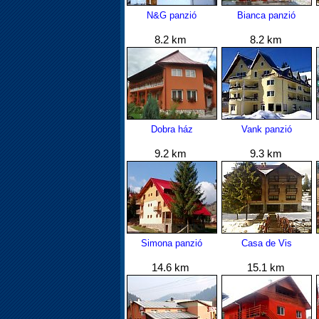
N&G panzió
Bianca panzió
8.2 km
8.2 km
Dobra ház
Vank panzió
9.2 km
9.3 km
Simona panzió
Casa de Vis
14.6 km
15.1 km