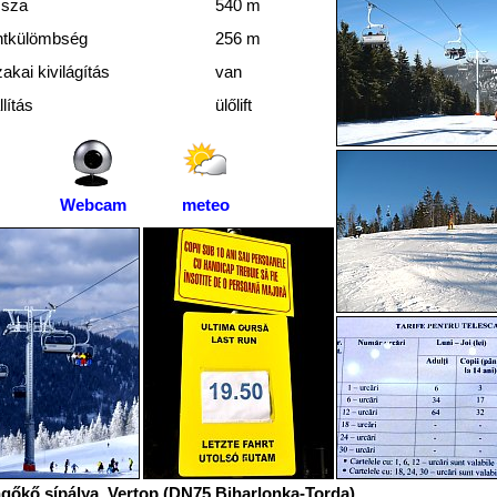
sza
540 m
ntkülömbség
256 m
akai kivilágítás
van
lítás
ülőlift
Webcam
meteo
gőkő sípálya, Vertop (DN75 Biharlonka-Torda).